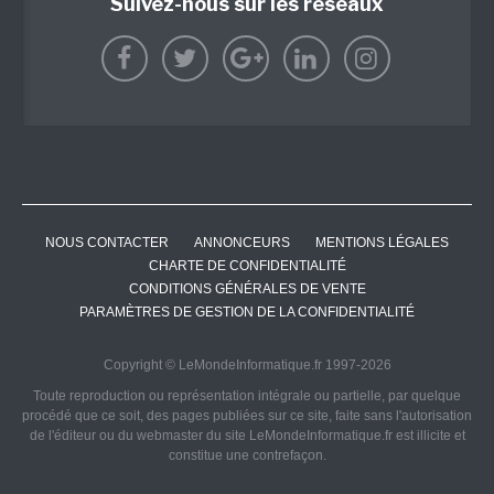
Suivez-nous sur les réseaux
NOUS CONTACTER
ANNONCEURS
MENTIONS LÉGALES
CHARTE DE CONFIDENTIALITÉ
CONDITIONS GÉNÉRALES DE VENTE
PARAMÈTRES DE GESTION DE LA CONFIDENTIALITÉ
Copyright © LeMondeInformatique.fr 1997-2026
Toute reproduction ou représentation intégrale ou partielle, par quelque
procédé que ce soit, des pages publiées sur ce site, faite sans l'autorisation
de l'éditeur ou du webmaster du site LeMondeInformatique.fr est illicite et
constitue une contrefaçon.