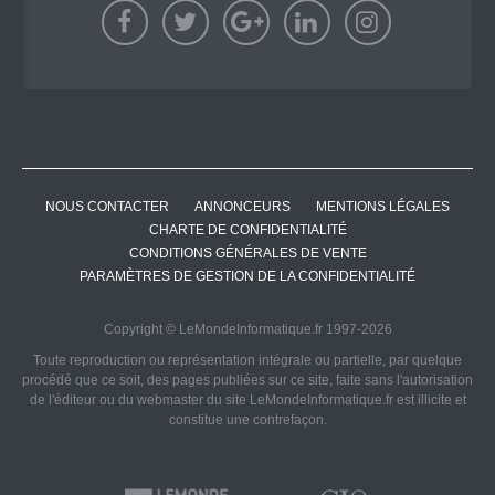
NOUS CONTACTER
ANNONCEURS
MENTIONS LÉGALES
CHARTE DE CONFIDENTIALITÉ
CONDITIONS GÉNÉRALES DE VENTE
PARAMÈTRES DE GESTION DE LA CONFIDENTIALITÉ
Copyright © LeMondeInformatique.fr 1997-2026
Toute reproduction ou représentation intégrale ou partielle, par quelque
procédé que ce soit, des pages publiées sur ce site, faite sans l'autorisation
de l'éditeur ou du webmaster du site LeMondeInformatique.fr est illicite et
constitue une contrefaçon.