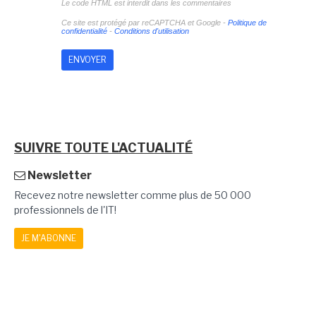
Le code HTML est interdit dans les commentaires
Ce site est protégé par reCAPTCHA et Google -
Politique de
confidentialité
-
Conditions d'utilisation
SUIVRE TOUTE L'ACTUALITÉ
Newsletter
Recevez notre newsletter comme plus de 50 000
professionnels de l'IT!
JE M'ABONNE