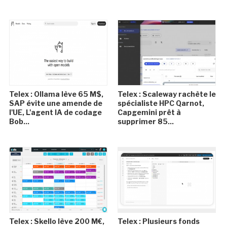
Telex : Ollama lève 65 M$,
Telex : Scaleway rachète le
SAP évite une amende de
spécialiste HPC Qarnot,
l'UE, L'agent IA de codage
Capgemini prêt à
Bob...
supprimer 85...
Telex : Skello lève 200 M€,
Telex : Plusieurs fonds