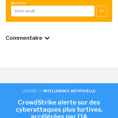
abonnés
OK
Commentaire
LOGICIEL
/
INTELLIGENCE ARTIFICIELLE
CrowdStrike alerte sur des
cyberattaques plus furtives,
accélérées par l'IA