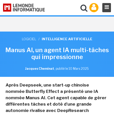
LOGICIEL
/
INTELLIGENCE ARTIFICIELLE
Manus AI, un agent IA multi-tâches
qui impressionne
Jacques Cheminat
,
publié le 10 Mars 2025
Après Deepseek, une start-up chinoise
nommée Butterfly Effect a présenté une IA
nommée Manus AI. Cet agent capable de gérer
différentes tâches et doté d'une grande
autonomie rivalise avec DeepResearch