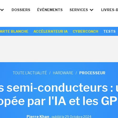
DOSSIERS
ÉVÉNEMENTS
SERVICES
LIVRES-
ARTE BLANCHE
ACCÉLERATEUR IA
CYBERCOACH
TESTS
TOUTE L'ACTUALITÉ
/
HARDWARE
/
PROCESSEUR
 semi-conducteurs : 
opée par l'IA et les G
Pierre Khan
,
publié le 29 Octobre 2024