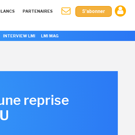
S'abonner
BLANCS
PARTENAIRES
INTERVIEW LMI
LMI MAG
une reprise
PU