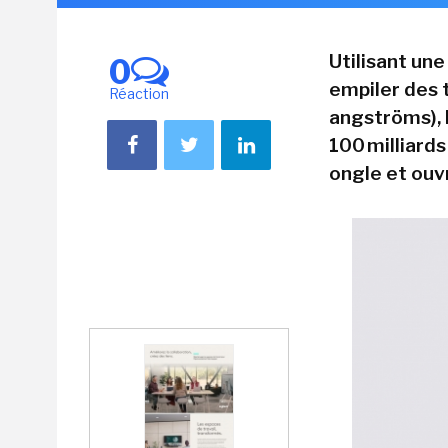
Utilisant un
0
empiler des t
Réaction
angströms), 
100 milliards
ongle et ouvr