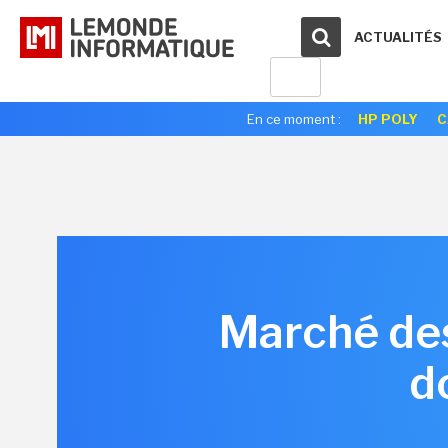
ACTUALITÉS
En ce moment :
HP POLY
C
Marché des
d