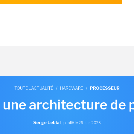
TOUTE L'ACTUALITÉ
/
HARDWARE
/
PROCESSEUR
 une architecture de
Serge Leblal
,
publié le 26 Juin 2026