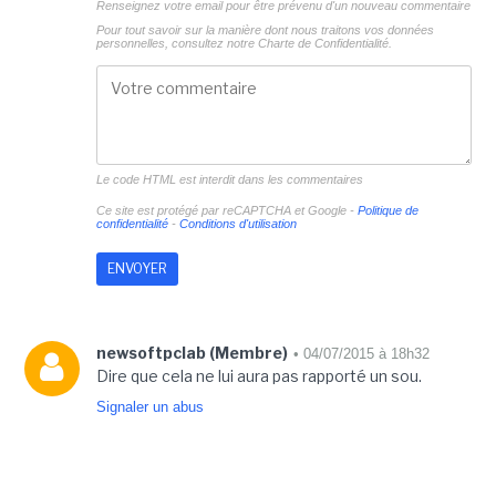
Renseignez votre email pour être prévenu d'un nouveau commentaire
Pour tout savoir sur la manière dont nous traitons vos données
personnelles, consultez notre
Charte de Confidentialité.
Le code HTML est interdit dans les commentaires
Ce site est protégé par reCAPTCHA et Google -
Politique de
confidentialité
-
Conditions d'utilisation
newsoftpclab (Membre)
• 04/07/2015 à 18h32
Dire que cela ne lui aura pas rapporté un sou.
Signaler un abus