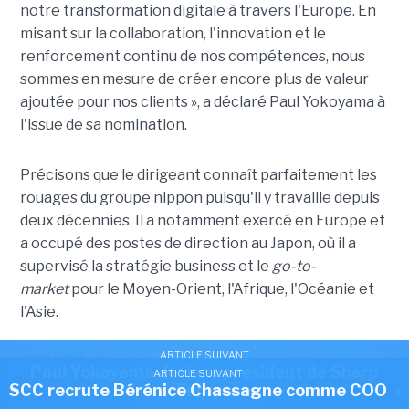
notre transformation digitale à travers l'Europe. En
misant sur la collaboration, l'innovation et le
renforcement continu de nos compétences, nous
sommes en mesure de créer encore plus de valeur
ajoutée pour nos clients », a déclaré Paul Yokoyama à
l'issue de sa nomination.
Précisons que le dirigeant connaît parfaitement les
rouages du groupe nippon puisqu'il y travaille depuis
deux décennies. Il a notamment exercé en Europe et
a occupé des postes de direction au Japon, où il a
supervisé la stratégie business et le
go-to-
market
pour le Moyen-Orient, l'Afrique, l'Océanie et
l'Asie.
ARTICLE SUIVANT
Article rédigé par
Paul Yokoyama devient président de Sharp
ARTICLE SUIVANT
ARTICLE SUIVANT
Benoît Huet
Marc Royer confirmé à la tête de NetApp France
SCC recrute Bérénice Chassagne comme COO
Europe