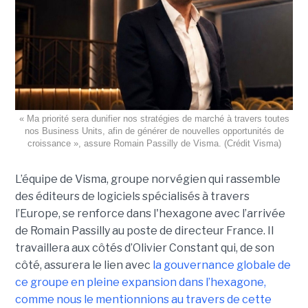
« Ma priorité sera dunifier nos stratégies de marché à travers toutes
nos Business Units, afin de générer de nouvelles opportunités de
croissance », assure Romain Passilly de Visma. (Crédit Visma)
L’équipe de Visma, groupe norvégien qui rassemble
des éditeurs de logiciels spécialisés à travers
l’Europe, se renforce dans l'hexagone avec l’arrivée
de Romain Passilly au poste de directeur France. Il
travaillera aux côtés d’Olivier Constant qui, de son
côté, assurera le lien avec
la gouvernance globale de
ce groupe en pleine expansion dans l’hexagone,
comme nous le mentionnions au travers de cette