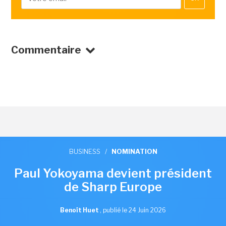
Commentaire
BUSINESS
/
NOMINATION
Paul Yokoyama devient président
de Sharp Europe
Benoît Huet
,
publié le 24 Juin 2026