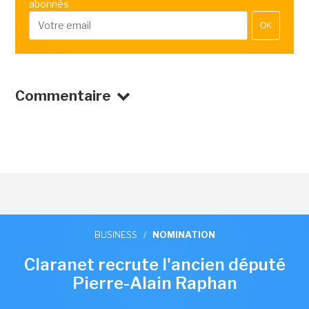
abonnés
OK
Commentaire
BUSINESS
/
NOMINATION
Claranet recrute l'ancien député
Pierre-Alain Raphan