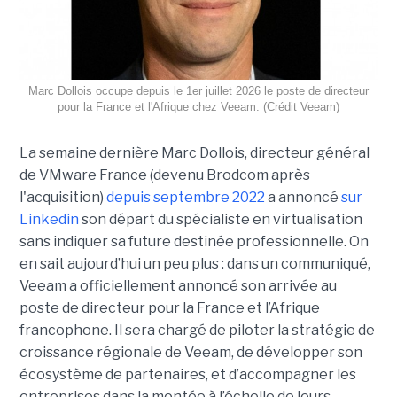
Marc Dollois occupe depuis le 1er juillet 2026 le poste de directeur
pour la France et l'Afrique chez Veeam. (Crédit Veeam)
La semaine dernière Marc Dollois, directeur général
de VMware France (devenu Brodcom après
l'acquisition)
depuis septembre 2022
a annoncé
sur
Linkedin
son départ du spécialiste en virtualisation
sans indiquer sa future destinée professionnelle. On
en sait aujourd’hui un peu plus : dans un communiqué,
Veeam a officiellement annoncé son arrivée au
poste de directeur pour la France et l’Afrique
francophone. Il sera chargé de piloter la stratégie de
croissance régionale de Veeam, de développer son
écosystème de partenaires, et d’accompagner les
entreprises dans la montée à l’échelle de leurs