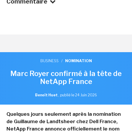
Commentaire
BUSINESS
/
NOMINATION
Marc Royer confirmé à la tête de
NetApp France
Benoît Huet
,
publié le 24 Juin 2026
Quelques jours seulement après la nomination
de Guillaume de Landtsheer chez Dell France,
NetApp France annonce officiellement le nom