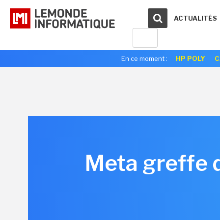
ACTUALITÉS
En ce moment :
HP POLY
C
Meta greffe 