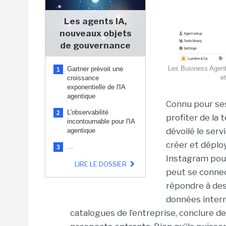
Les agents IA,
nouveaux objets
de gouvernance
Les Business Agents
Gartner prévoit une
1
e
croissance
exponentielle de l'IA
agentique
Connu pour ses
L'observabilité
2
profiter de la 
incontournable pour l'IA
dévoilé le ser
agentique
créer et dépl
...
3
Instagram pour
LIRE LE DOSSIER
peut se connec
répondre à des 
données inter
catalogues de l’entreprise, conclure de