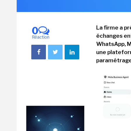
La firme a p
0
échanges entr
Réaction
WhatsApp, Me
une platefor
paramétrage