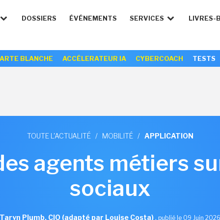
DOSSIERS
ÉVÉNEMENTS
SERVICES
LIVRES-
ARTE BLANCHE
ACCÉLERATEUR IA
CYBERCOACH
TESTS
TOUTE L'ACTUALITÉ
/
MOBILITÉ
/
APPLICATION
des agents métiers su
sociaux
Taryn Plumb, CIO (adapté par Louise Costa)
,
publié le 09 Juin 202