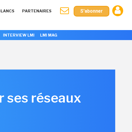
S'abonner
BLANCS
PARTENAIRES
INTERVIEW LMI
LMI MAG
r ses réseaux
6