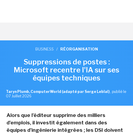
BUSINESS
/
RÉORGANISATION
Suppressions de postes :
Microsoft recentre l'IA sur ses
équipes techniques
Taryn Plumb, ComputerWorld (adapté par Serge Leblal)
,
publié le
07 Juillet 2026
Alors que l'éditeur supprime des milliers
d'emplois, il investit également dans des
équipes d'ingénierie intégrées ; les DSI doivent