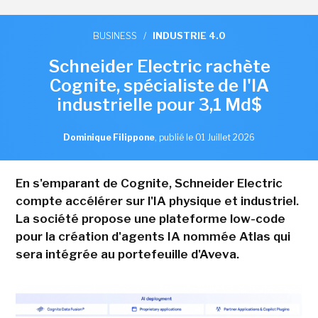
BUSINESS
/
INDUSTRIE 4.0
Schneider Electric rachète
Cognite, spécialiste de l'IA
industrielle pour 3,1 Md$
Dominique Filippone
,
publié le 01 Juillet 2026
En s'emparant de Cognite, Schneider Electric
compte accélérer sur l'IA physique et industriel.
La société propose une plateforme low-code
pour la création d'agents IA nommée Atlas qui
sera intégrée au portefeuille d'Aveva.