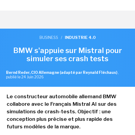
BUSINESS
/
INDUSTRIE 4.0
BMW s'appuie sur Mistral pour
simuler ses crash tests
Bernd Reder, CIO Allemagne (adapté par Reynald Fléchaux)
,
publié le 24 Juin 2026
Le constructeur automobile allemand BMW
collabore avec le Français Mistral AI sur des
simulations de crash-tests. Objectif : une
conception plus précise et plus rapide des
futurs modèles de la marque.