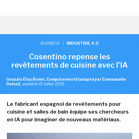
BUSINESS
/
INDUSTRIE 4.0
Cosentino repense les
revêtements de cuisine avec l'IA
Gonzalo Diaz Bonet, Computerworld (adapté par Emmanuelle
Delsol)
,
publié le 01 Juillet 2026
Le fabricant espagnol de revêtements pour
cuisine et salles de bain équipe ses chercheurs
en IA pour imaginer de nouveaux matériaux.