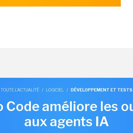
TOUTE L'ACTUALITÉ
/
LOGICIEL
/
DÉVELOPPEMENT ET TESTS
o Code améliore les ou
aux agents IA