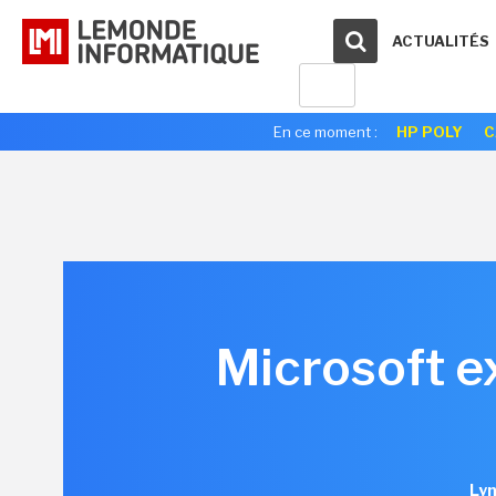
ACTUALITÉS
En ce moment :
HP POLY
C
Microsoft ex
Lyn