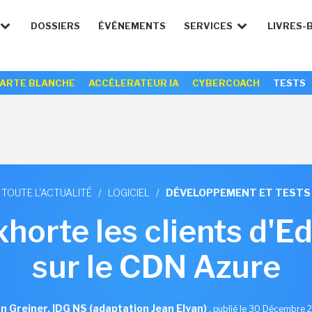
DOSSIERS
ÉVÉNEMENTS
SERVICES
LIVRES-
ARTE BLANCHE
ACCÉLERATEUR IA
CYBERCOACH
TESTS
TOUTE L'ACTUALITÉ
/
LOGICIEL
/
DÉVELOPPEMENT ET TESTS
horte les clients d'E
sur le CDN Azure
n Greiner, IDG NS (adaptation Jean Elyan)
,
publié le 30 Décembre 