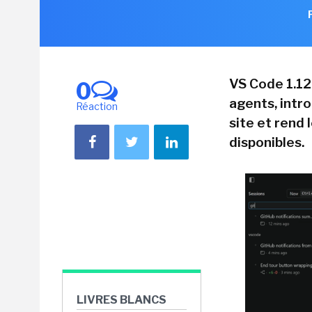
VS Code 1.12
0
agents, intr
Réaction
site et rend 
disponibles.
LIVRES BLANCS