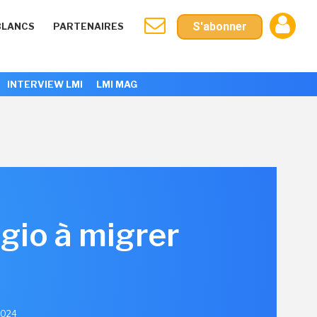
S'abonner
BLANCS
PARTENAIRES
INTERVIEW LMI
LMI MAG
dgio à migrer
2024