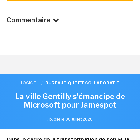
Commentaire
LOGICIEL
/
BUREAUTIQUE ET COLLABORATIF
La ville Gentilly s'émancipe de
Microsoft pour Jamespot
,
publié le 06 Juillet 2026
Dans le cadre de la transformation de son SI, la