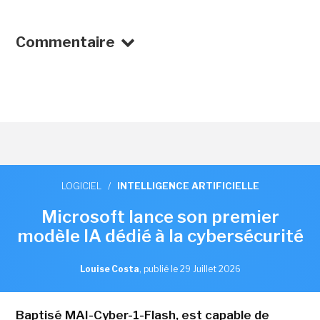
Commentaire
LOGICIEL
/
INTELLIGENCE ARTIFICIELLE
Microsoft lance son premier
modèle IA dédié à la cybersécurité
Louise Costa
,
publié le 29 Juillet 2026
Baptisé MAI-Cyber-1-Flash, est capable de