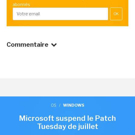
abonnés
OK
Commentaire
OS
/
WINDOWS
Microsoft suspend le Patch
Tuesday de juillet