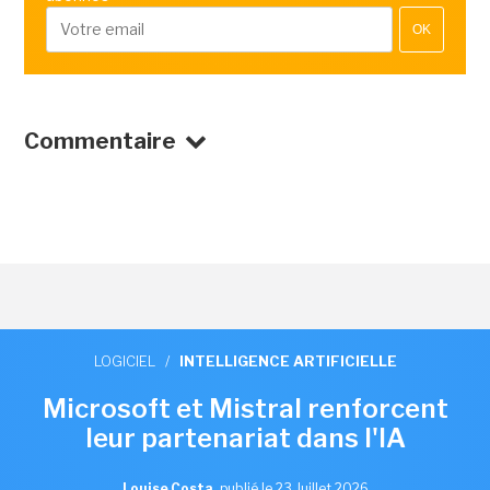
OK
Commentaire
LOGICIEL
/
INTELLIGENCE ARTIFICIELLE
Microsoft et Mistral renforcent
leur partenariat dans l'IA
Louise Costa
,
publié le 23 Juillet 2026