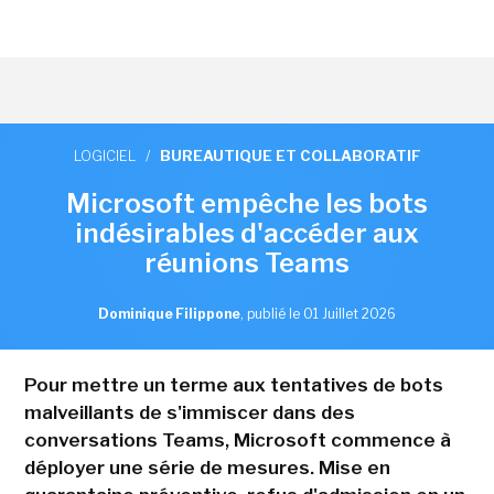
LOGICIEL
/
BUREAUTIQUE ET COLLABORATIF
Microsoft empêche les bots
indésirables d'accéder aux
réunions Teams
Dominique Filippone
,
publié le 01 Juillet 2026
Pour mettre un terme aux tentatives de bots
malveillants de s'immiscer dans des
conversations Teams, Microsoft commence à
déployer une série de mesures. Mise en