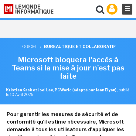
LOGICIEL
/
BUREAUTIQUE ET COLLABORATIF
Microsoft bloquera l'accès à
Teams si la mise à jour n'est pas
faite
Kristian Kask et Joel Lee, PCWorld (adapté par Jean Elyan)
,
publié
le 10 Avril 2025
Pour garantir les mesures de sécurité et de
conformité qu'il estime nécessaire, Microsoft
demande à tous les utilisateurs d'appliquer les