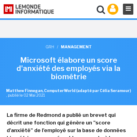
GRH
/
MANAGEMENT
Microsoft élabore un score
d'anxiété des employés via la
biométrie
Matthew Finnegan, ComputerWorld (adapté par Célia Seramour)
,
publié le 02 Mai 2021
La firme de Redmond a publié un brevet qui
décrit une fonction qui génère un "score
d'anxiété" de l'employé sur la base de données