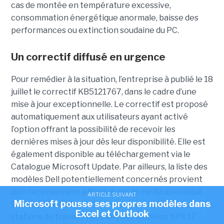
cas de montée en température excessive,
consommation énergétique anormale, baisse des
performances ou extinction soudaine du PC.
Un correctif diffusé en urgence
Pour remédier à la situation, l’entreprise à publié le 18
juillet le correctif KB5121767, dans le cadre d’une
mise à jour exceptionnelle. Le correctif est proposé
automatiquement aux utilisateurs ayant activé
l’option offrant la possibilité de recevoir les
dernières mises à jour dès leur disponibilité. Elle est
également disponible au téléchargement via le
Catalogue Microsoft Update. Par ailleurs, la liste des
modèles Dell potentiellement concernés provient
d’un recensement effectué par le média spécialisé
ARTICLE SUIVANT
Microsoft pousse ses propres modèles dans
Windows Latest, qui cite notamment plusieurs
Excel et Outlook
stations de travail Precision, des modèles XPS 17