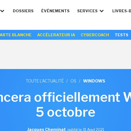
DOSSIERS
ÉVÉNEMENTS
SERVICES
LIVRES-
ARTE BLANCHE
ACCÉLERATEUR IA
CYBERCOACH
TESTS
TOUTE L'ACTUALITÉ
/
OS
/
WINDOWS
ncera officiellement 
5 octobre
Jacques Cheminat
,
publié le 31 Aout 2021