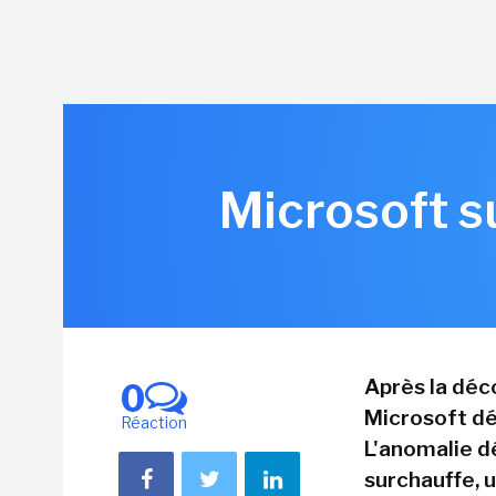
Microsoft s
Après la déco
0
Microsoft dé
Réaction
L'anomalie d
surchauffe, 