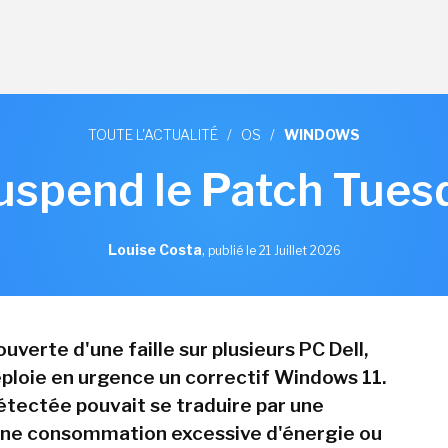
TOUTE L'ACTUALITÉ
/
OS
/
WINDOWS
uspend le Patch Tuesda
Louise Costa
,
publié le 21 Juillet 2026
uverte d'une faille sur plusieurs PC Dell,
ploie en urgence un correctif Windows 11.
étectée pouvait se traduire par une
une consommation excessive d'énergie ou