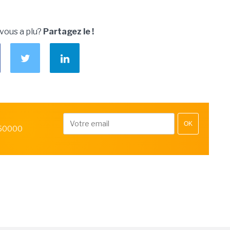
 vous a plu?
Partagez le !
OK
 50000