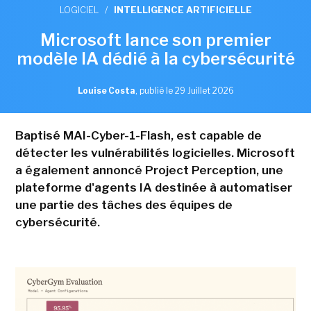
LOGICIEL
/
INTELLIGENCE ARTIFICIELLE
Microsoft lance son premier
modèle IA dédié à la cybersécurité
Louise Costa
,
publié le 29 Juillet 2026
Baptisé MAI-Cyber-1-Flash, est capable de
détecter les vulnérabilités logicielles. Microsoft
a également annoncé Project Perception, une
plateforme d'agents IA destinée à automatiser
une partie des tâches des équipes de
cybersécurité.