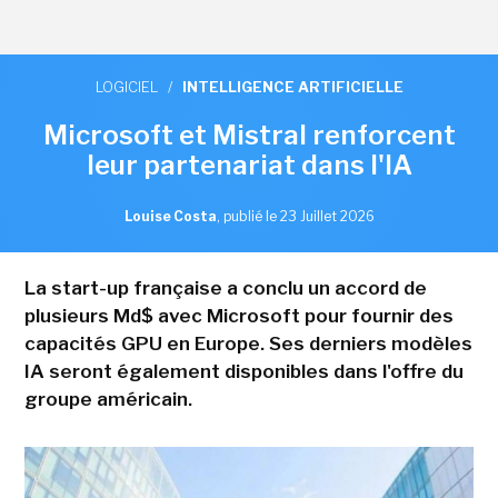
LOGICIEL
/
INTELLIGENCE ARTIFICIELLE
Microsoft et Mistral renforcent
leur partenariat dans l'IA
Louise Costa
,
publié le 23 Juillet 2026
La start-up française a conclu un accord de
plusieurs Md$ avec Microsoft pour fournir des
capacités GPU en Europe. Ses derniers modèles
IA seront également disponibles dans l'offre du
groupe américain.