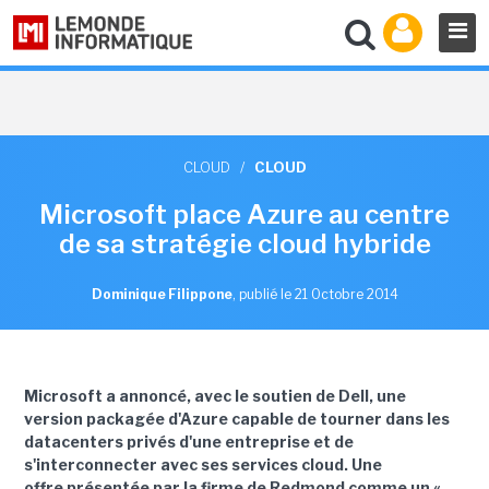
CLOUD
/
CLOUD
Microsoft place Azure au centre
de sa stratégie cloud hybride
Dominique Filippone
,
publié le 21 Octobre 2014
Microsoft a annoncé, avec le soutien de Dell, une
version packagée d'Azure capable de tourner dans les
datacenters privés d'une entreprise et de
s'interconnecter avec ses services cloud. Une
offre présentée par la firme de Redmond comme un «