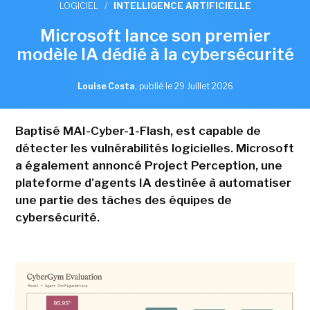
LOGICIEL
/
INTELLIGENCE ARTIFICIELLE
Microsoft lance son premier
modèle IA dédié à la cybersécurité
Louise Costa
,
publié le 29 Juillet 2026
Baptisé MAI-Cyber-1-Flash, est capable de
détecter les vulnérabilités logicielles. Microsoft
a également annoncé Project Perception, une
plateforme d'agents IA destinée à automatiser
une partie des tâches des équipes de
cybersécurité.