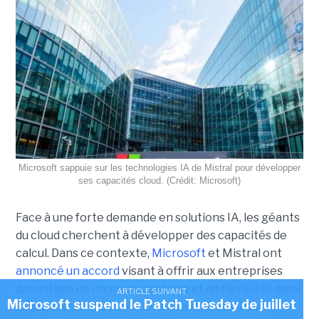
Microsoft sappuie sur les technologies IA de Mistral pour développer
ses capacités cloud. (Crédit: Microsoft)
Face à une forte demande en solutions IA, les géants
du cloud cherchent à développer des capacités de
calcul. Dans ce contexte,
Microsoft
et Mistral ont
annoncé un accord
visant à offrir aux entreprises
davantage de choix, de contrôle et de flexibilité dans
ARTICLE SUIVANT
Microsoft suspend le Patch Tuesday de juillet
le déploiement de solutions IA avancées.
Plus