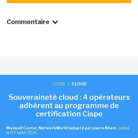
Commentaire
CLOUD
/
CLOUD
Souveraineté cloud : 4 opérateurs
adhèrent au programme de
certification Cispe
Maxwell Cooter, NetworkWorld (adapté par pierre Khan)
,
publié
le 03 Juillet 2026