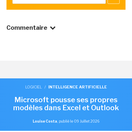
Commentaire
LOGICIEL
/
INTELLIGENCE ARTIFICIELLE
Microsoft pousse ses propres
modèles dans Excel et Outlook
Louise Costa
,
publié le 09 Juillet 2026