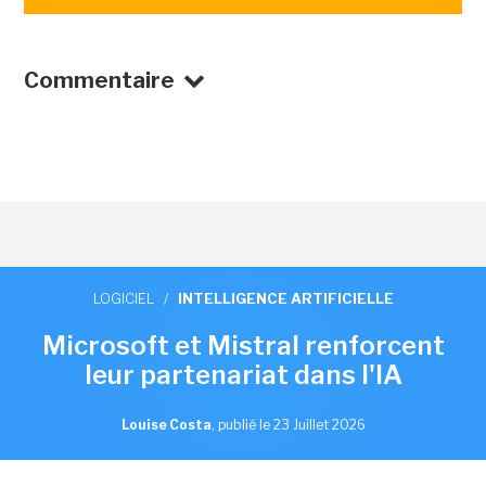
Commentaire
LOGICIEL
/
INTELLIGENCE ARTIFICIELLE
Microsoft et Mistral renforcent
leur partenariat dans l'IA
Louise Costa
,
publié le 23 Juillet 2026