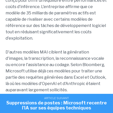
conçu pour offrir un équilibre entre performances et
coûts d'inférence. L'entreprise affirme que ce
modèle de 35 milliards de paramètres actifs est
capable de rivaliser avec certains modèles de
référence sur des tâches de développement logiciel
tout en réduisant significativement les coûts
d'exploitation.
D'autres modèles MAI ciblent la génération
d'images, la transcription, la reconnaissance vocale
ou encore l'assistance au codage. Selon Bloomberg,
Microsoft utilise déjà ces modèles pour traiter une
partie des requêtes générées dans Excel et Outlook,
là où les modèles d'OpenAI et d'Anthropic étaient
auparavant largement sollicités.
ARTICLE SUIVANT
ARTICLE SUIVANT
ARTICLE SUIVANT
Suppressions de postes : Microsoft recentre
Microsoft pousse ses propres modèles dans
Microsoft et Mistral renforcent leur
Article rédigé par
l'IA sur ses équipes techniques
partenariat dans l'IA
Excel et Outlook
Louise Costa