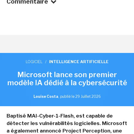
Commentaire
LOGICIEL
/
INTELLIGENCE ARTIFICIELLE
Microsoft lance son premier
modèle IA dédié à la cybersécurité
Louise Costa
,
publié le 29 Juillet 2026
Baptisé MAI-Cyber-1-Flash, est capable de
détecter les vulnérabilités logicielles. Microsoft
a également annoncé Project Perception, une