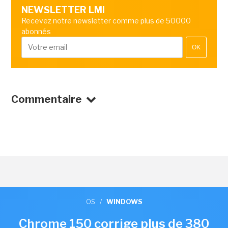
NEWSLETTER LMI
Recevez notre newsletter comme plus de 50000
abonnés
OK
Commentaire
OS
/
WINDOWS
Chrome 150 corrige plus de 380