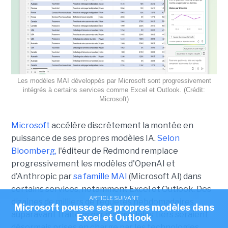
Les modèles MAI développés par Microsoft sont progressivement
intégrés à certains services comme Excel et Outlook. (Crédit:
Microsoft)
Microsoft
accélère discrètement la montée en
puissance de ses propres modèles IA.
Selon
Bloomberg,
l'éditeur de Redmond remplace
progressivement les modèles d'OpenAI et
d'Anthropic par
sa famille MAI
(Microsoft AI) dans
certains services, notamment Excel et Outlook. Des
ARTICLE SUIVANT
dizaines de milliers de requêtes hebdomadaires
Microsoft pousse ses propres modèles dans
auparavant traitées par des modèles tiers seraient
Excel et Outlook
désormais prises en charge par les technologies