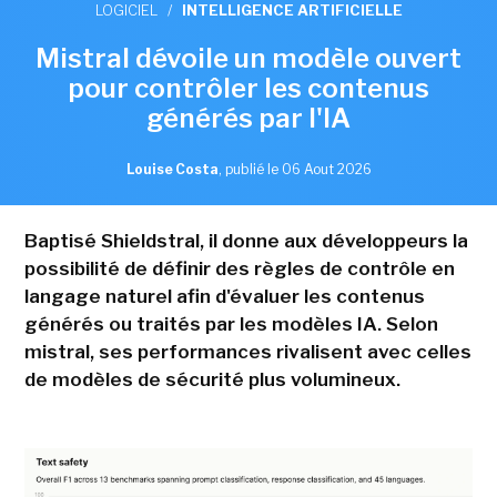
LOGICIEL
/
INTELLIGENCE ARTIFICIELLE
Mistral dévoile un modèle ouvert
pour contrôler les contenus
générés par l'IA
Louise Costa
,
publié le 06 Aout 2026
Baptisé Shieldstral, il donne aux développeurs la
possibilité de définir des règles de contrôle en
langage naturel afin d'évaluer les contenus
générés ou traités par les modèles IA. Selon
mistral, ses performances rivalisent avec celles
de modèles de sécurité plus volumineux.