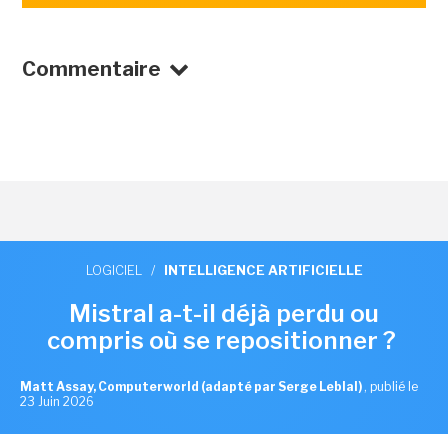
Commentaire
LOGICIEL
/
INTELLIGENCE ARTIFICIELLE
Mistral a-t-il déjà perdu ou
compris où se repositionner ?
Matt Assay, Computerworld (adapté par Serge Leblal)
,
publié le
23 Juin 2026