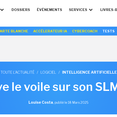
DOSSIERS
ÉVÉNEMENTS
SERVICES
LIVRES-
ARTE BLANCHE
ACCÉLERATEUR IA
CYBERCOACH
TESTS
TOUTE L'ACTUALITÉ
/
LOGICIEL
/
INTELLIGENCE ARTIFICIELLE
ve le voile sur son SL
Louise Costa
,
publié le 18 Mars 2025