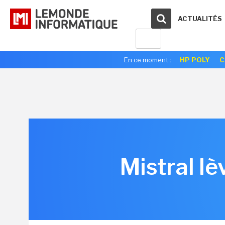
ACTUALITÉS
En ce moment :
HP POLY
C
Mistral lè