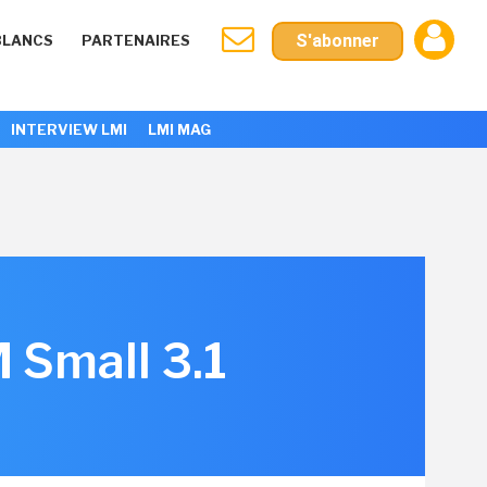
S'abonner
BLANCS
PARTENAIRES
INTERVIEW LMI
LMI MAG
M Small 3.1