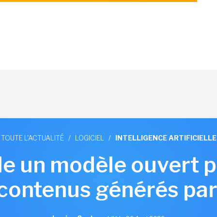
TOUTE L'ACTUALITÉ
/
LOGICIEL
/
INTELLIGENCE ARTIFICIELLE
le un modèle ouvert 
 contenus générés par 