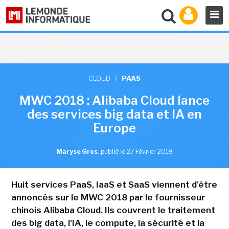
CLOUD
/
PAAS
MWC 2018 : Alibaba Cloud lance
des services big data et IA en
Europe
Maryse Gros
,
publié le 27 Février 2018
Huit services PaaS, IaaS et SaaS viennent d'être
annoncés sur le MWC 2018 par le fournisseur
chinois Alibaba Cloud. Ils couvrent le traitement
des big data, l'IA, le compute, la sécurité et la