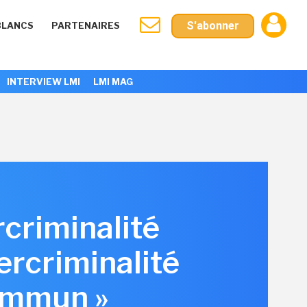
S'abonner
BLANCS
PARTENAIRES
INTERVIEW LMI
LMI MAG
rcriminalité
bercriminalité
ommun »