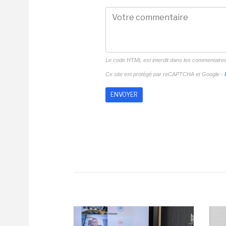
Le code HTML est interdit dans les commentaire
Ce site est protégé par reCAPTCHA et Google -