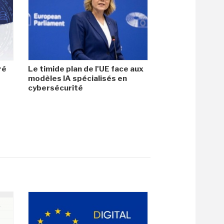
ré
Le timide plan de l'UE face aux
modèles IA spécialisés en
cybersécurité