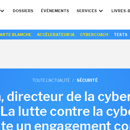
DOSSIERS
ÉVÉNEMENTS
SERVICES
LIVRES-
ARTE BLANCHE
ACCÉLERATEUR IA
CYBERCOACH
TESTS
TOUTE L'ACTUALITÉ
/
SÉCURITÉ
, directeur de la cybe
« La lutte contre la cy
ite un engagement c