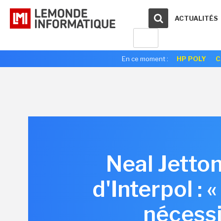
ACTUALITÉS
En ce moment :
HP POLY
C
Neal Jetton
d'Interpol : 
nécess