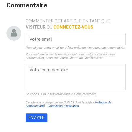
Commentaire
COMMENTER CET ARTICLE EN TANT QUE
VISITEUR
OU
CONNECTEZ-VOUS
Renseignez votre email pour être prévenu d'un nouveau commentaire
Pour tout savoir sur la manière dont nous traitons vos données
personnelles, consultez notre
Charte de Confidentialité.
Le code HTML est interdit dans les commentaires
Ce site est protégé par reCAPTCHA et Google -
Politique de
confidentialité
-
Conditions d'utilisation