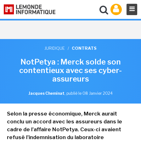
JURIDIQUE
/
CONTRATS
NotPetya : Merck solde son
contentieux avec ses cyber-
assureurs
Jacques Cheminat
,
publié le 08 Janvier 2024
Selon la presse économique, Merck aurait
conclu un accord avec les assureurs dans le
cadre de l'affaire NotPetya. Ceux-ci avaient
refusé l'indemnisation du laboratoire