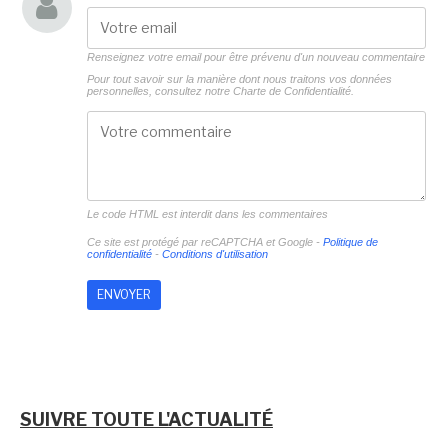
Renseignez votre email pour être prévenu d'un nouveau commentaire
Pour tout savoir sur la manière dont nous traitons vos données
personnelles, consultez notre
Charte de Confidentialité.
Le code HTML est interdit dans les commentaires
Ce site est protégé par reCAPTCHA et Google -
Politique de
confidentialité
-
Conditions d'utilisation
SUIVRE TOUTE L'ACTUALITÉ