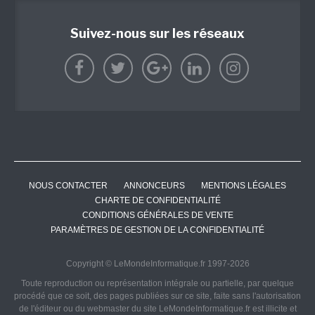
Suivez-nous sur les réseaux
NOUS CONTACTER
ANNONCEURS
MENTIONS LÉGALES
CHARTE DE CONFIDENTIALITÉ
CONDITIONS GÉNÉRALES DE VENTE
PARAMÈTRES DE GESTION DE LA CONFIDENTIALITÉ
Copyright © LeMondeInformatique.fr 1997-2026
Toute reproduction ou représentation intégrale ou partielle, par quelque
procédé que ce soit, des pages publiées sur ce site, faite sans l'autorisation
de l'éditeur ou du webmaster du site LeMondeInformatique.fr est illicite et