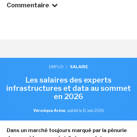
Commentaire
EMPLOI
/
SALAIRE
Les salaires des experts
infrastructures et data au sommet
en 2026
Véronique Arène
,
publié le 11 Juin 2026
Dans un marché toujours marqué par la pénurie