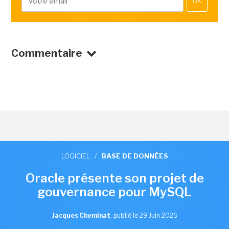
OK
Commentaire
LOGICIEL
/
BASE DE DONNÉES
Oracle présente son projet de
gouvernance pour MySQL
Jacques Cheminat
,
publié le 29 Juin 2026