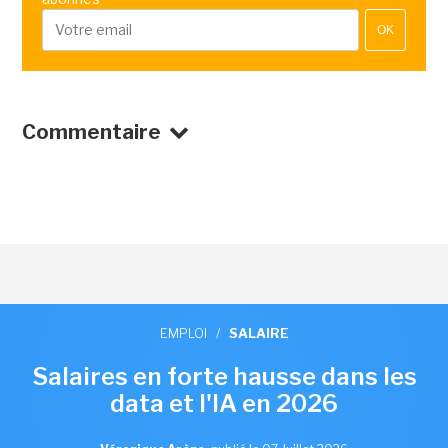
OK
Commentaire
EMPLOI
/
SALAIRE
Salaires en forte hausse dans les
data et l'IA en 2026