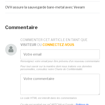
OVH assure la sauvegarde bare-metal avec Veeam
Commentaire
COMMENTER CET ARTICLE EN TANT QUE
VISITEUR
OU
CONNECTEZ-VOUS
Renseignez votre email pour être prévenu d'un nouveau commentaire
Pour tout savoir sur la manière dont nous traitons vos données
personnelles, consultez notre
Charte de Confidentialité.
Le code HTML est interdit dans les commentaires
Ce site est protégé par reCAPTCHA et Google -
Politique de