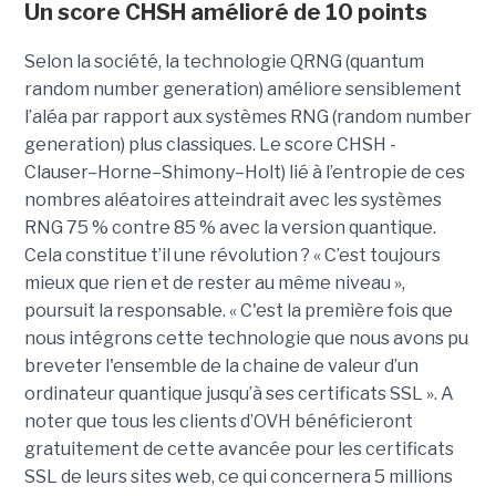
Un score CHSH amélioré de 10 points
Selon la société, la technologie QRNG (quantum
random
number
generation
) améliore sensiblement
l’aléa par rapport aux
systèmes RNG (
random
number
generation
) plus classiques.
Le score CHSH -
Clauser
–Horne–
Shimony
–Holt) lié à l’entropie de ces
nombres
aléa
t
oires
atteindrait avec les systèmes
RNG 75 % contre 85 % avec la version quantique.
Cela constitue
t’il
une révolution ? «
C’est toujours
mieux que rien et
de
rester au même niveau
»,
poursuit la responsable.
«
C'
e
st la
première
fois que
nous
intégrons cette technologie
que nous avons pu
brevet
er l'ensemble de
la chaine de valeur d’un
ordinateur quantique jusqu’à ses certificats SSL
». A
noter que tous les clients d’OVH bénéficieront
gratuitement de cette avancée pour les certificats
SSL de leurs sites web, ce qui concernera
5 millions