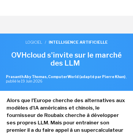
LOGICIEL
/
INTELLIGENCE ARTIFICIELLE
OVHcloud s'invite sur le marché
des LLM
Prasanth Aby Thomas, ComputerWorld (adapté par Pierre Khan)
,
publié le 19 Juin 2026
Alors que l'Europe cherche des alternatives aux
modèles d'IA américains et chinois, le
fournisseur de Roubaix cherche à développer
ses propres LLM. Mais pour entrainer son
premier il a du faire appel à un supercalculateur