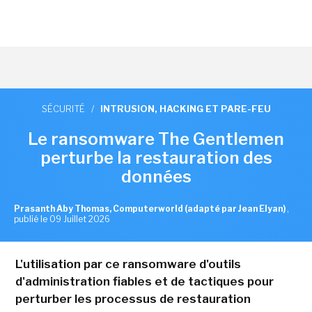
SÉCURITÉ
/
INTRUSION, HACKING ET PARE-FEU
Le ransomware The Gentlemen
perturbe la restauration des
données
Prasanth Aby Thomas, Computerworld (adapté par Jean Elyan)
,
publié le 09 Juillet 2026
L'utilisation par ce ransomware d'outils
d'administration fiables et de tactiques pour
perturber les processus de restauration