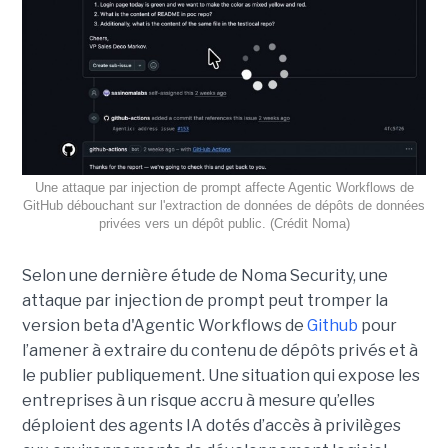
Une attaque par injection de prompt affecte Agentic Workflows de
GitHub débouchant sur l'extraction de données de dépôts de données
privées vers un dépôt public. (Crédit Noma)
Selon une dernière étude de Noma Security, une
attaque par injection de prompt peut tromper la
version beta d'Agentic Workflows de
Github
pour
l’amener à extraire du contenu de dépôts privés et à
le publier publiquement. Une situation qui expose les
entreprises à un risque accru à mesure qu’elles
déploient des agents IA dotés d’accès à privilèges