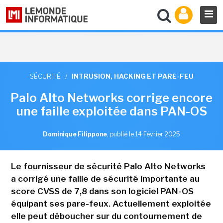
SÉCURITÉ
/
INTRUSION, HACKING ET PARE-FEU
Palo Alto Networks corrige encore
une faille exploitée dans PAN-OS
Dominique Filippone
,
publié le 14 Février 2025
Le fournisseur de sécurité Palo Alto Networks
a corrigé une faille de sécurité importante au
score CVSS de 7,8 dans son logiciel PAN-OS
équipant ses pare-feux. Actuellement exploitée
elle peut déboucher sur du contournement de