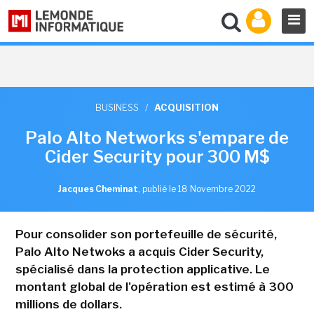
BUSINESS
/
ACQUISITION
Palo Alto Networks s'empare de
Cider Security pour 300 M$
Jacques Cheminat
,
publié le 18 Novembre 2022
Pour consolider son portefeuille de sécurité,
Palo Alto Netwoks a acquis Cider Security,
spécialisé dans la protection applicative. Le
montant global de l'opération est estimé à 300
millions de dollars.