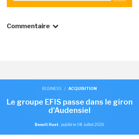
Commentaire
BUSINESS
/
ACQUISITION
Le groupe EFIS passe dans le giron
d'Audensiel
Benoît Huet
,
publié le 08 Juillet 2026