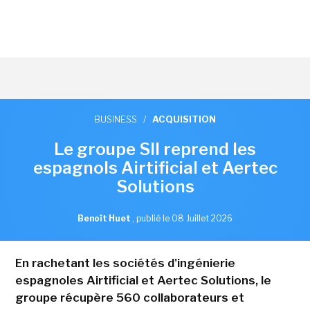
BUSINESS
/
ACQUISITION
Le groupe SII reprend les
espagnols Airtificial et Aertec
Solutions
Benoît Huet
,
publié le 08 Juillet 2026
En rachetant les sociétés d'ingénierie
espagnoles Airtificial et Aertec Solutions, le
groupe récupère 560 collaborateurs et