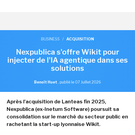
BUSINESS
/
ACQUISITION
Nexpublica s'offre Wikit pour
injecter de l'IA agentique dans ses
solutions
Benoît Huet
,
publié le 07 Juillet 2026
Après l'acquisition de Lanteas fin 2025,
Nexpublica (ex-Inetum Software) poursuit sa
consolidation sur le marché du secteur public en
rachetant la start-up lyonnaise Wikit.