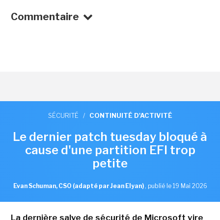
Commentaire
SÉCURITÉ
/
CONTINUITÉ D'ACTIVITÉ
Le dernier patch tuesday bloqué à
cause d'une partition EFI trop
petite
Evan Schuman, CSO (adapté par Jean Elyan)
,
publié le 19 Mai 2026
La dernière salve de sécurité de Microsoft vire