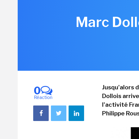
Marc Doll
Jusqu'alors 
0
Dollois arri
Réaction
l'activité Fr
Philippe Rouss