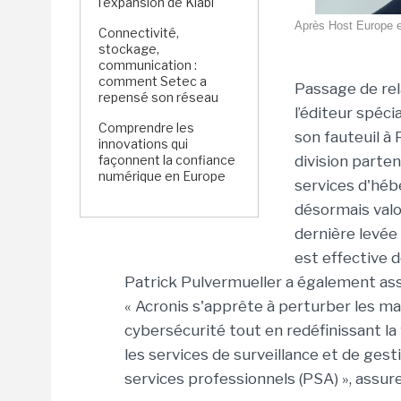
l'expansion de Kiabi
Après Host Europe e
Connectivité,
stockage,
communication :
comment Setec a
Passage de rel
repensé son réseau
l’éditeur spéci
Comprendre les
son fauteuil à 
innovations qui
façonnent la confiance
division parten
numérique en Europe
services d'héb
désormais valor
dernière levée
est effective de
Patrick Pulvermueller a également ass
« Acronis s'apprête à perturber les ma
cybersécurité tout en redéfinissant la
les services de surveillance et de ges
services professionnels (PSA) », assur