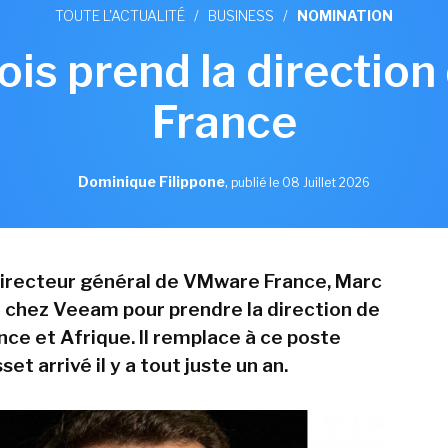
TOUTE L'ACTUALITÉ
/
BUSINESS
/
NOMINATION
ois prend la directio
France
Dominique Filippone
,
publié le 08 Juillet 2026
directeur général de VMware France, Marc
ve chez Veeam pour prendre la direction de
ance et Afrique. Il remplace à ce poste
et arrivé il y a tout juste un an.