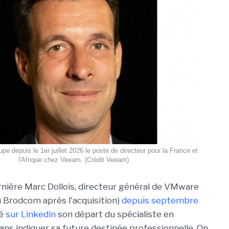
pe depuis le 1er juillet 2026 le poste de directeur pour la France et
l'Afrique chez Veeam. (Crédit Veeam)
nière Marc Dollois, directeur général de VMware
 Brodcom après l'acquisition)
depuis septembre
cé
sur Linkedin
son départ du spécialiste en
sans indiquer sa future destinée professionnelle. On