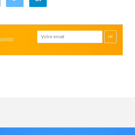
OK
 50000