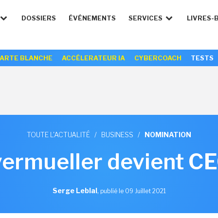
DOSSIERS
ÉVÉNEMENTS
SERVICES
LIVRES-
ARTE BLANCHE
ACCÉLERATEUR IA
CYBERCOACH
TESTS
TOUTE L'ACTUALITÉ
/
BUSINESS
/
NOMINATION
vermueller devient C
Serge Leblal
,
publié le 09 Juillet 2021