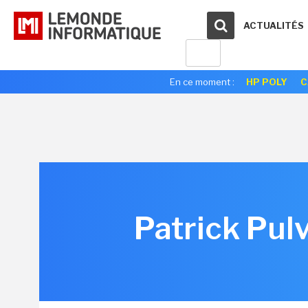
ACTUALITÉS
En ce moment :
HP POLY
C
Patrick Pul