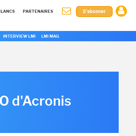
S'abonner
BLANCS
PARTENAIRES
INTERVIEW LMI
LMI MAG
EO d'Acronis