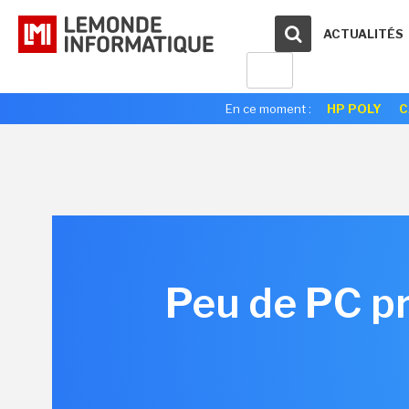
ACTUALITÉS
En ce moment :
HP POLY
C
Peu de PC p