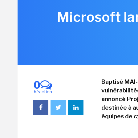
Microsoft la
Baptisé MAI-
0
vulnérabilité
Réaction
annoncé Proj
destinée à a
équipes de c