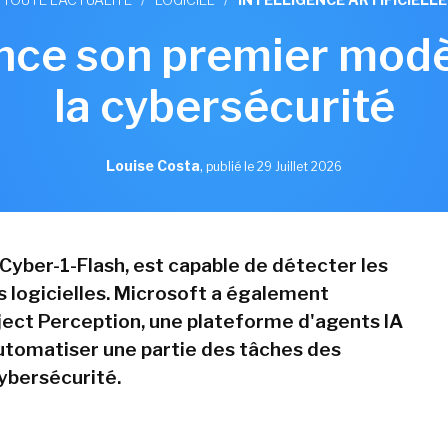
nce son premier modè
la cybersécurité
Louise Costa
,
publié le 29 Juillet 2026
Cyber-1-Flash, est capable de détecter les
s logicielles. Microsoft a également
ect Perception, une plateforme d'agents IA
utomatiser une partie des tâches des
ybersécurité.