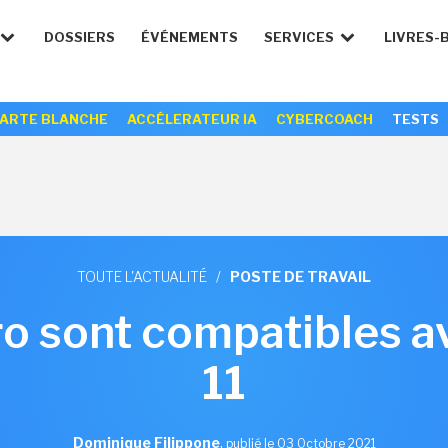
DOSSIERS
ÉVÉNEMENTS
SERVICES
LIVRES-
ARTE BLANCHE
ACCÉLERATEUR IA
CYBERCOACH
TESTS
TOUTE L'ACTUALITÉ
/
POSTE DE TRAVAIL
ro sont compatibles 
11
Dominique Filippone
,
publié le 03 Octobre 2021