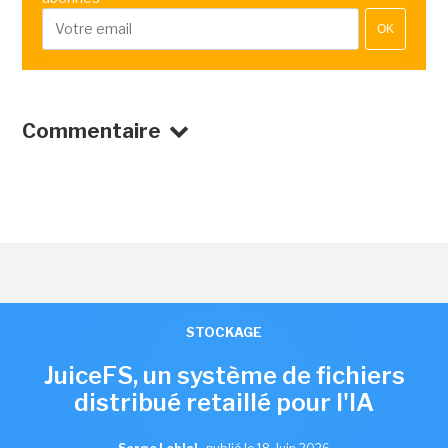
OK
Commentaire
STOCKAGE
JuiceFS, un système de fichiers
distribué retaillé pour l'IA