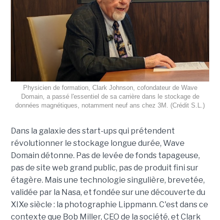
Physicien de formation, Clark Johnson, cofondateur de Wave
Domain, a passé l'essentiel de sa carrière dans le stockage de
données magnétiques, notamment neuf ans chez 3M. (Crédit S.L.)
Dans la galaxie des start-ups qui prétendent
révolutionner le stockage longue durée, Wave
Domain détonne. Pas de levée de fonds tapageuse,
pas de site web grand public, pas de produit fini sur
étagère. Mais une technologie singulière, brevetée,
validée par la Nasa, et fondée sur une découverte du
XIXe siècle : la photographie Lippmann. C'est dans ce
contexte que Bob Miller, CEO de la société, et Clark