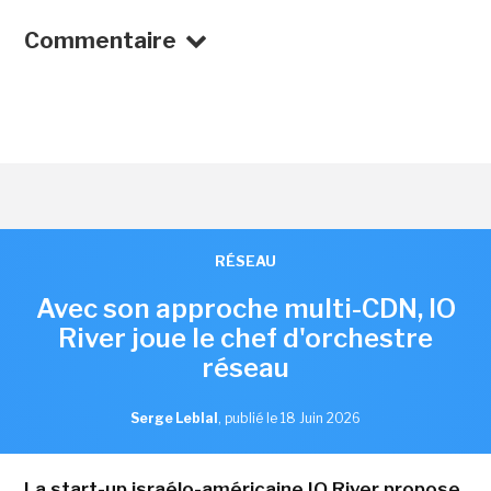
Commentaire
RÉSEAU
Avec son approche multi-CDN, IO
River joue le chef d'orchestre
réseau
Serge Leblal
,
publié le 18 Juin 2026
La start-up israélo-américaine IO River propose