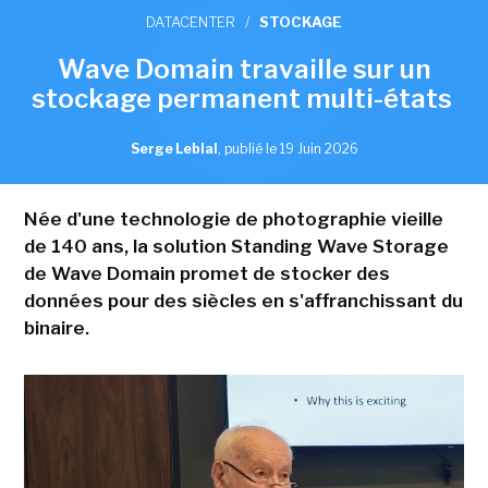
DATACENTER
/
STOCKAGE
Wave Domain travaille sur un
stockage permanent multi-états
Serge Leblal
,
publié le 19 Juin 2026
Née d'une technologie de photographie vieille
de 140 ans, la solution Standing Wave Storage
de Wave Domain promet de stocker des
données pour des siècles en s'affranchissant du
binaire.