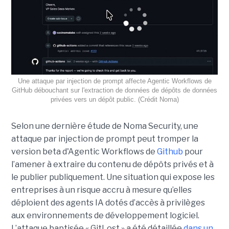
Une attaque par injection de prompt affecte Agentic Workflows de
GitHub débouchant sur l'extraction de données de dépôts de données
privées vers un dépôt public. (Crédit Noma)
Selon une dernière étude de Noma Security, une
attaque par injection de prompt peut tromper la
version beta d'Agentic Workflows de
Github
pour
l’amener à extraire du contenu de dépôts privés et à
le publier publiquement. Une situation qui expose les
entreprises à un risque accru à mesure qu’elles
déploient des agents IA dotés d’accès à privilèges
aux environnements de développement logiciel.
L’attaque baptisée « GitLost » a été détaillée
dans un