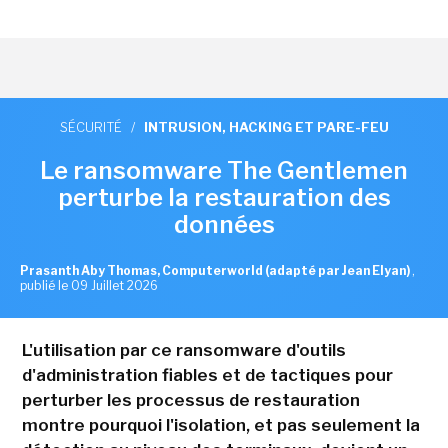
SÉCURITÉ
/
INTRUSION, HACKING ET PARE-FEU
Le ransomware The Gentlemen
perturbe la restauration des
données
Prasanth Aby Thomas, Computerworld (adapté par Jean Elyan)
,
publié le 09 Juillet 2026
L'utilisation par ce ransomware d'outils
d'administration fiables et de tactiques pour
perturber les processus de restauration
montre pourquoi l'isolation, et pas seulement la