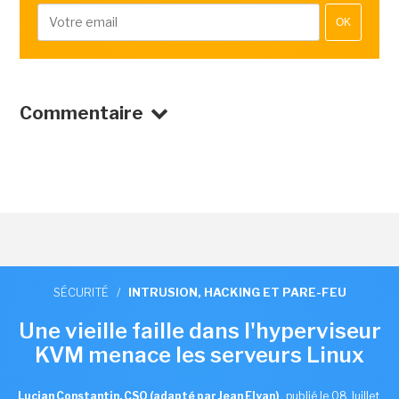
OK
Commentaire
SÉCURITÉ
/
INTRUSION, HACKING ET PARE-FEU
Une vieille faille dans l'hyperviseur
KVM menace les serveurs Linux
Lucian Constantin, CSO (adapté par Jean Elyan)
,
publié le 08 Juillet