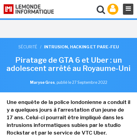
SÉCURITÉ
/
INTRUSION, HACKING ET PARE-FEU
Piratage de GTA 6 et Uber : un
adolescent arrêté au Royaume-Uni
Maryse Gros
,
publié le 27 Septembre 2022
Une enquête de la police londonienne a conduit il
y a quelques jours à l'arrestation d'un jeune de
17 ans. Celui-ci pourrait être impliqué dans les
intrusions informatiques subies par le studio
Rockstar et par le service de VTC Uber.