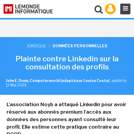
JURIDIQUE
/
DONNÉES PERSONNELLES
Plainte contre Linkedin sur la
consultation des profils
John E. Dunn, Computerworld (adapté par Louise Costa)
,
publié le
12 Mai 2026
L'association Noyb a attaqué Linkedin pour avoir
réservé aux abonnés premium l'accès aux
données des personnes ayant consulté leur
profil. Elle estime cette pratique contraire au