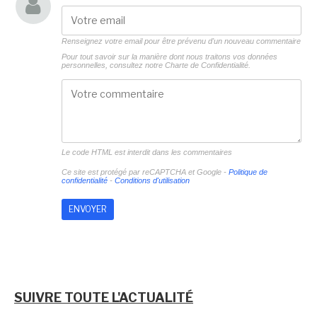
Renseignez votre email pour être prévenu d'un nouveau commentaire
Pour tout savoir sur la manière dont nous traitons vos données
personnelles, consultez notre
Charte de Confidentialité.
Le code HTML est interdit dans les commentaires
Ce site est protégé par reCAPTCHA et Google -
Politique de
confidentialité
-
Conditions d'utilisation
SUIVRE TOUTE L'ACTUALITÉ