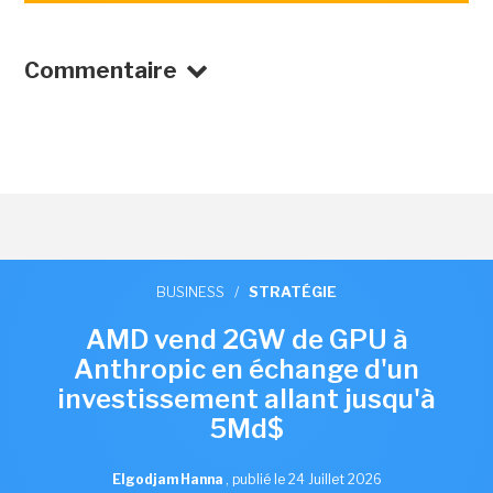
Commentaire
BUSINESS
/
STRATÉGIE
AMD vend 2GW de GPU à
Anthropic en échange d'un
investissement allant jusqu'à
5Md$
Elgodjam Hanna
,
publié le 24 Juillet 2026