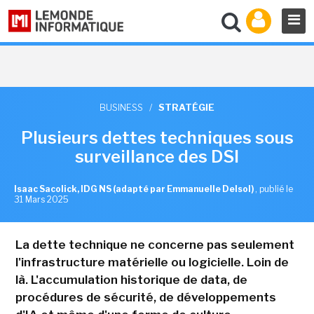
BUSINESS
/
STRATÉGIE
Plusieurs dettes techniques sous
surveillance des DSI
Isaac Sacolick, IDG NS (adapté par Emmanuelle Delsol)
,
publié le
31 Mars 2025
La dette technique ne concerne pas seulement
l'infrastructure matérielle ou logicielle. Loin de
là. L'accumulation historique de data, de
procédures de sécurité, de développements