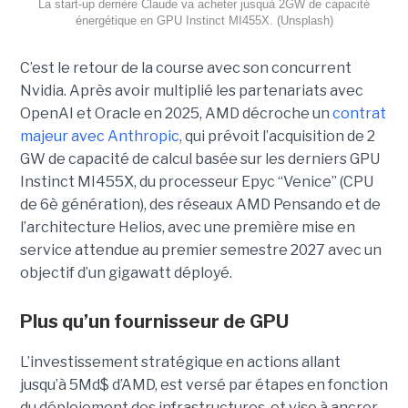
La start-up derrière Claude va acheter jusquà 2GW de capacité
énergétique en GPU Instinct MI455X. (Unsplash)
C’est le retour de la course avec son concurrent
Nvidia.
Après avoir multiplié les partenariats avec
OpenAI et Oracle en 2025, AMD décroche un
contrat
majeur avec Anthropic
, qui prévoit l’acquisition de 2
GW de capacité de calcul basée sur les derniers GPU
Instinct MI455X, du
processeur
Epyc
“Venice” (CPU
de 6è génération), des réseaux
AMD Pensando
et de
l’architecture Helios, avec une première mise en
service attendue au premier semestre 2027 avec un
objectif d’un gigawatt déployé.
Plus qu’un fournisseur de GPU
L’investissement stratégique en actions allant
jusqu’à 5Md$ d’AMD, est versé par étapes en fonction
du déploiement des infrastructures, et vise à ancrer