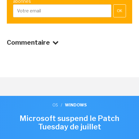
abonnés
OK
Commentaire
OS
/
WINDOWS
Microsoft suspend le Patch
Tuesday de juillet