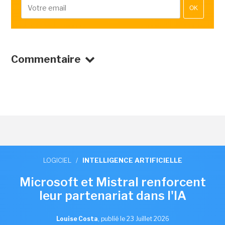
OK
Commentaire
LOGICIEL
/
INTELLIGENCE ARTIFICIELLE
Microsoft et Mistral renforcent
leur partenariat dans l'IA
Louise Costa
,
publié le 23 Juillet 2026