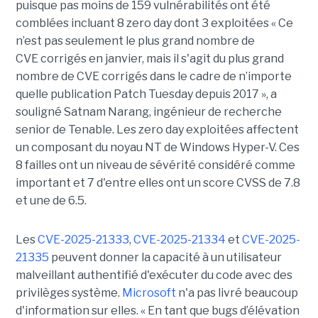
puisque pas moins de 159 vulnérabilités ont été
comblées incluant 8 zero day dont 3 exploitées «
Ce
n’est pas seulement le plus grand nombre de
CVE corrigés en janvier, mais il s'agit du plus grand
nombre de CVE corrigés dans le cadre de n’importe
quelle publication Patch Tuesday depuis 2017 », a
souligné Satnam Narang, ingénieur de recherche
senior de Tenable. Les zero day exploitées affectent
un composant du noyau NT de Windows Hyper-V. Ces
8 failles ont un niveau de sévérité considéré comme
important et 7 d'entre elles ont un score CVSS de 7.8
et une de 6.5.
Les
CVE-2025-21333
,
CVE-2025-21334
et
CVE-2025-
21335
peuvent donner la capacité à un utilisateur
malveillant authentifié d'exécuter du code avec des
privilèges système.
Microsoft
n'a pas livré beaucoup
d'information sur elles. « En tant que bugs d’élévation