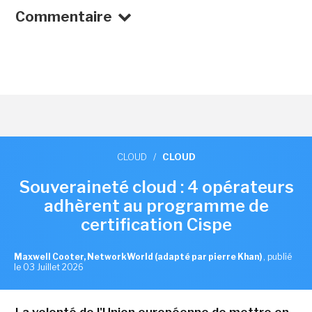
Commentaire
CLOUD
/
CLOUD
Souveraineté cloud : 4 opérateurs
adhèrent au programme de
certification Cispe
Maxwell Cooter, NetworkWorld (adapté par pierre Khan)
,
publié
le 03 Juillet 2026