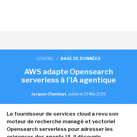
LOGICIEL
/
BASE DE DONNÉES
AWS adapte Opensearch
serverless à l'IA agentique
Jacques Cheminat
,
publié le 29 Mai 2026
Le fournisseur de services cloud a revu son
moteur de recherche managé et vectoriel
Opensearch serverless pour adresser les
exigences des agents IA. Il découple