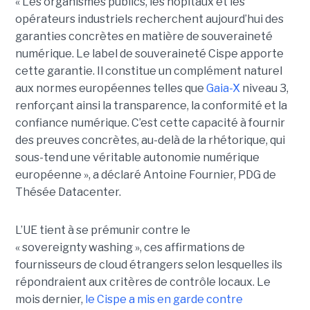
« Les organismes publics, les hôpitaux et les
opérateurs industriels recherchent aujourd’hui des
garanties concrètes en matière de souveraineté
numérique. Le label de souveraineté Cispe apporte
cette garantie. Il constitue un complément naturel
aux normes européennes telles que
Gaia-X
niveau 3,
renforçant ainsi la transparence, la conformité et la
confiance numérique. C’est cette capacité à fournir
des preuves concrètes, au-delà de la rhétorique, qui
sous-tend une véritable autonomie numérique
européenne », a déclaré Antoine Fournier, PDG de
Thésée Datacenter.
L’UE tient à se prémunir contre le
« sovereignty washing », ces affirmations de
fournisseurs de cloud étrangers selon lesquelles ils
répondraient aux critères de contrôle locaux. Le
mois dernier,
le C
ispe
a mis en garde contre