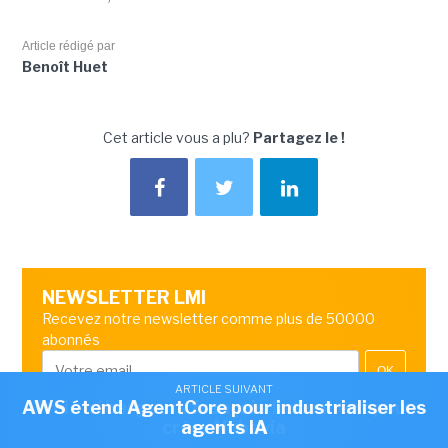
Article rédigé par
Benoît Huet
Cet article vous a plu?
Partagez le !
NEWSLETTER LMI
Recevez notre newsletter comme plus de 50000
abonnés
OK
ARTICLE SUIVANT
ARTICLE SUIVANT
AWS étend AgentCore pour industrialiser les
Trois hébergeurs français fusionnent pour
créer Nubevia
agents IA