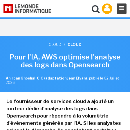
CLOUD
/
CLOUD
Pour l'IA, AWS optimise l'analyse
des logs dans Opensearch
Anirban Ghoshal, CIO (adaptation Jean Elyan)
,
publié le 02 Juillet
2026
Le fournisseur de services cloud a ajouté un
moteur dédié d'analyse des logs dans
Opensearch pour répondre à la volumétrie
d'évènements générés par l'IA. Si les analystes