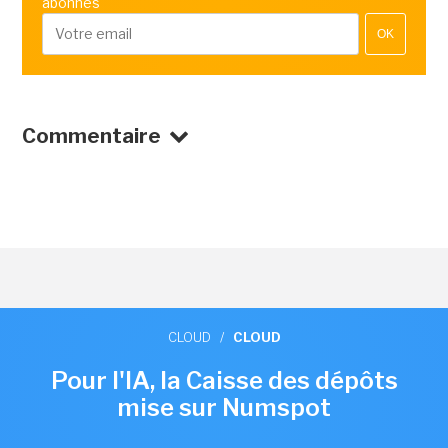
abonnés
OK
Commentaire
CLOUD
/
CLOUD
Pour l'IA, la Caisse des dépôts
mise sur Numspot