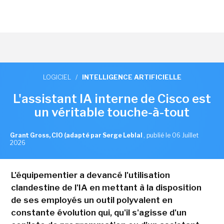
LOGICIEL
/
INTELLIGENCE ARTIFICIELLE
L'assistant IA interne de Cisco est
un véritable touche-à-tout
Grant Gross, CIO (adapté par Serge Leblal
,
publié le 06 Juillet
2026
L'équipementier a devancé l'utilisation
clandestine de l'IA en mettant à la disposition
de ses employés un outil polyvalent en
constante évolution qui, qu'il s'agisse d'un