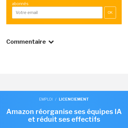
abonnés
OK
Commentaire
EMPLOI
/
LICENCIEMENT
Amazon réorganise ses équipes IA
et réduit ses effectifs