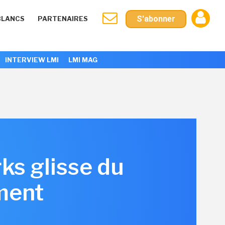
S'abonner
BLANCS
PARTENAIRES
INTERVIEW LMI
LMI MAG
ks glisse du
ment