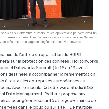
services sur différents clusters, et les applications peuvent avoir un
aux mêmes données. C’est la beauté de la chose », assure Nadeem
vice-président en charge de l’ingénierie chez Hortonworks.
aines de l’entrée en application du RGPD
éral sur la protection des données), Hortonworks
annuel Dataworks Summit (du 16 au 19 avril à
tions destinées à accompagner la réglementation
hain à toutes les entreprises européennes ou
péens. Avec le module Data Steward Studio (DSS)
lobal Data Management, l’éditeur propose aux
ires pour gérer la sécurité et la gouvernance de
ervées dans le cloud ou sur site. « De multiple