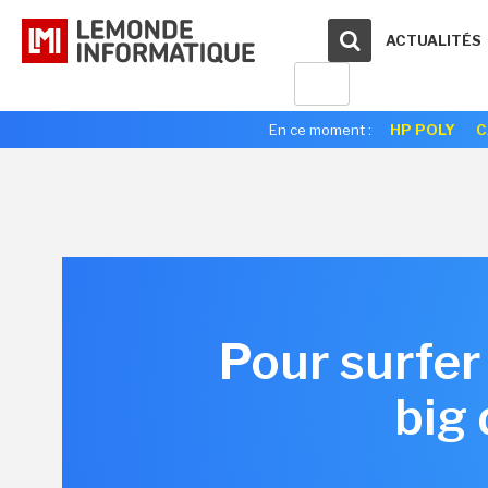
ACTUALITÉS
En ce moment :
HP POLY
C
Pour surfer
big