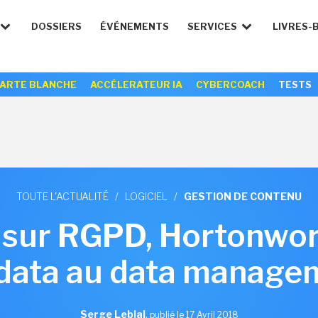
DOSSIERS
ÉVÉNEMENTS
SERVICES
LIVRES-
ARTE BLANCHE
ACCÉLERATEUR IA
CYBERCOACH
TESTS
TOUTE L'ACTUALITÉ
/
LOGICIEL
/
GESTION DE CONTENU
 sur RGPD, Hortonwor
 data au data manage
Serge Leblal
,
publié le 17 Avril 2018