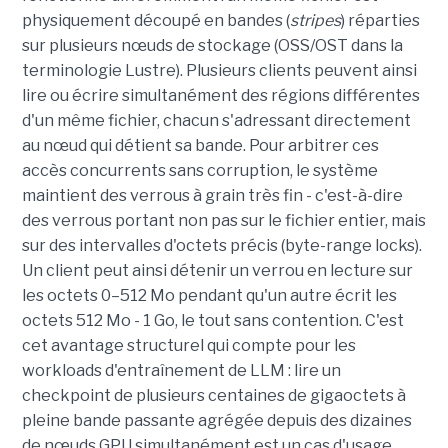
physiquement découpé en bandes (
stripes
) réparties
sur plusieurs nœuds de stockage (OSS/OST dans la
terminologie Lustre). Plusieurs clients peuvent ainsi
lire ou écrire simultanément des régions différentes
d'un même fichier, chacun s'adressant directement
au nœud qui détient sa bande. Pour arbitrer ces
accès concurrents sans corruption, le système
maintient des verrous à grain très fin - c'est-à-dire
des verrous portant non pas sur le fichier entier, mais
sur des intervalles d'octets précis (byte-range locks).
Un client peut ainsi détenir un verrou en lecture sur
les octets 0–512 Mo pendant qu'un autre écrit les
octets 512 Mo - 1 Go, le tout sans contention. C'est
cet avantage structurel qui compte pour les
workloads d'entraînement de LLM : lire un
checkpoint de plusieurs centaines de gigaoctets à
pleine bande passante agrégée depuis des dizaines
de nœuds GPU simultanément est un cas d'usage