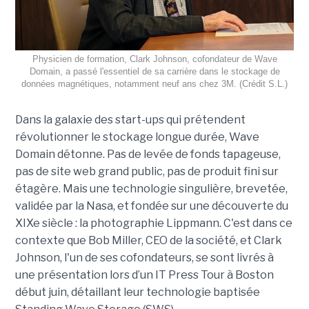
Physicien de formation, Clark Johnson, cofondateur de Wave
Domain, a passé l'essentiel de sa carrière dans le stockage de
données magnétiques, notamment neuf ans chez 3M. (Crédit S.L.)
Dans la galaxie des start-ups qui prétendent
révolutionner le stockage longue durée, Wave
Domain détonne. Pas de levée de fonds tapageuse,
pas de site web grand public, pas de produit fini sur
étagère. Mais une technologie singulière, brevetée,
validée par la Nasa, et fondée sur une découverte du
XIXe siècle : la photographie Lippmann. C'est dans ce
contexte que Bob Miller, CEO de la société, et Clark
Johnson, l'un de ses cofondateurs, se sont livrés à
une présentation lors d’un IT Press Tour à Boston
début juin, détaillant leur technologie baptisée