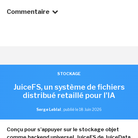
Commentaire
STOCKAGE
JuiceFS, un système de fichiers
distribué retaillé pour l'IA
Serge Leblal
,
publié le 18 Juin 2026
Conçu pour s'appuyer sur le stockage objet
comme backend universel, JuiceFS de JuiceData