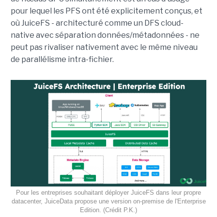
pour lequel les PFS ont été explicitement conçus, et
où JuiceFS - architecturé comme un DFS cloud-
native avec séparation données/métadonnées - ne
peut pas rivaliser nativement avec le même niveau
de parallélisme intra-fichier.
Pour les entreprises souhaitant déployer JuiceFS dans leur propre
datacenter, JuiceData propose une version on-premise de l'Enterprise
Edition. (Crédit P.K.)