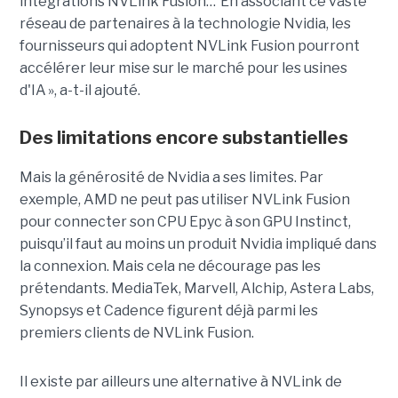
intégrations
NVLink
Fusion… En associant ce vaste
réseau de partenaires à la technologie
Nvidia
, les
fournisseurs qui adoptent
NVLink
Fusion pourront
accélérer leur mise sur le marché pour les usines
d'IA »,
a-t-il
ajouté.
Des limitations encore substantielles
Mais la
générosité de
Nvidia
a ses limites
.
P
ar
exemple
,
AMD ne peut pas utiliser
NVLink
Fusion
pour connecter son CPU
Epyc
à son GPU Instinct
,
puisqu’il faut
au moins un
produit
Nvidia
impliqué dans
la connexion.
Mais
cela
ne décourage
pas les
prétendants.
MediaTek
, Marvell,
Alchip
,
Astera
Labs
,
Synopsys
et Cadence figurent déjà parmi les
premiers clients de
NVLink
Fusion.
Il existe par ailleurs une alternative à
NVLink
de