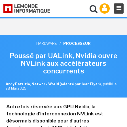
HARDWARE
/
PROCESSEUR
Poussé par UALink, Nvidia ouvre
NVLink aux accélérateurs
concurrents
Andy Patrizio, Network World (adapté par Jean Elyan)
,
publié le
28 Mai 2025
Autrefois réservée aux GPU Nvidia, la
technologie d'interconnexion NVLink est
désormais disponible pour d'autres