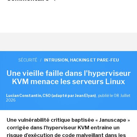
SÉCURITÉ
/
INTRUSION, HACKING ET PARE-FEU
Une vieille faille dans l'hyperviseur
KVM menace les serveurs Linux
Lucian Constantin, CSO (adapté par Jean Elyan)
,
publié le 08 Juillet
2026
Une vulnérabilité critique baptisée « Januscape »
corrigée dans l'hyperviseur KVM entraîne un
risque d'exécution de code malveillant dans les