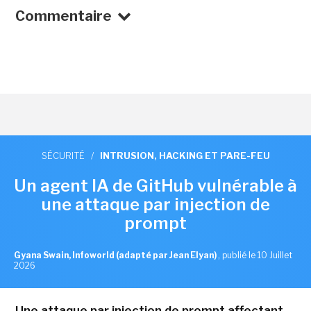
Commentaire
SÉCURITÉ
/
INTRUSION, HACKING ET PARE-FEU
Un agent IA de GitHub vulnérable à
une attaque par injection de
prompt
Gyana Swain, Infoworld (adapté par Jean Elyan)
,
publié le 10 Juillet
2026
Une attaque par injection de prompt affectant