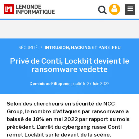
SÉCURITÉ
/
INTRUSION, HACKING ET PARE-FEU
Privé de Conti, Lockbit devient le
ransomware vedette
Dominique Filippone
,
publié le 27 Juin 2022
Selon des chercheurs en sécurité de NCC
Group, le nombre d'attaques par ransomware a
baissé de 18% en mai 2022 par rapport au mois
précédent. L'arrêt du cybergang russe Conti
remet Lockbit sur le devant de la scène.