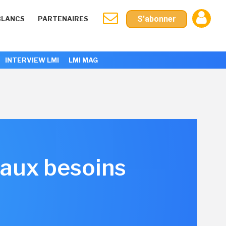
S'abonner
BLANCS
PARTENAIRES
INTERVIEW LMI
LMI MAG
 aux besoins