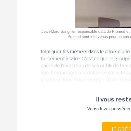
Jean-Marc Sangnier responsable data de Promod et F
Promod sont intervenus pour un cas d'
Impliquer les métiers dans le choix d'une 
forcément à faire. C'est ce que le groupe 
cadre de l'évolution de ses outils de ta
âge. Les métiers ont donc été sollicités p
groupe a donc lancé un appel d'offres avec
Il vous reste
Vous devez posséder u
JE CRÉ