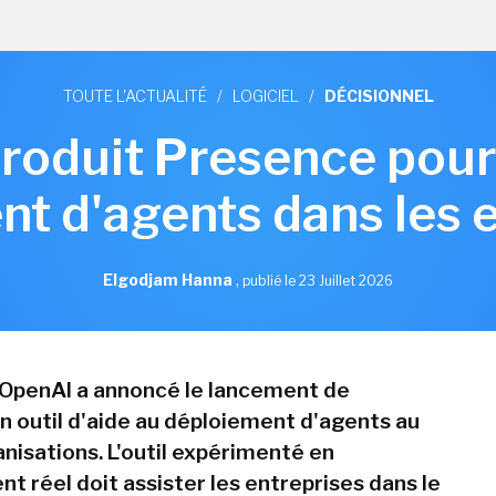
TOUTE L'ACTUALITÉ
/
LOGICIEL
/
DÉCISIONNEL
roduit Presence pour f
t d'agents dans les 
Elgodjam Hanna
,
publié le 23 Juillet 2026
t, OpenAI a annoncé le lancement de
n outil d'aide au déploiement d'agents au
nisations. L'outil expérimenté en
t réel doit assister les entreprises dans le