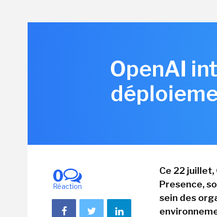
OpenAI int
déploiemen
Ce 22 juille
0
Presence, so
Réaction
sein des orga
environnemen