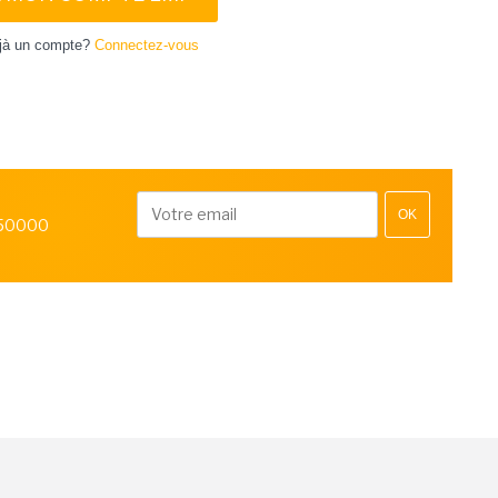
jà un compte?
Connectez-vous
OK
 50000