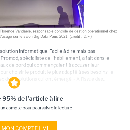
lorence Vandaele, responsable contrôle de gestion opérationnel chez
usage sur le salon Big Data Paris 2021. (crédit : D.F.)
solution informatique. Facile à dire mais pas
Promod, spécialiste de l'habillement, a fait dans le
bleaux de bord qui commençaient à accuser leur
our choisir le produit le plus adapté à ses besoins, le
 deux solutions qui ont émergé. « A l'issue des...
 95% de l'article à lire
n compte pour poursuivre la lecture
E MON COMPTE LMI