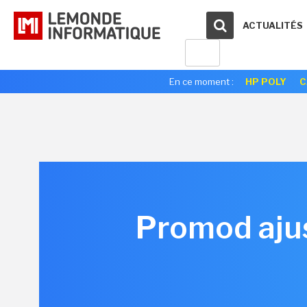
ACTUALITÉS
En ce moment :
HP POLY
C
Promod ajus