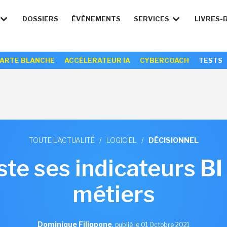
DOSSIERS
ÉVÉNEMENTS
SERVICES
LIVRES-
ARTE BLANCHE
ACCÉLERATEUR IA
CYBERCOACH
TESTS
TOUTE L'ACTUALITÉ
/
LOGICIEL
/
DÉCISIONNEL
te ses indicateurs BI
métiers
Dominique Filippone
,
publié le 01 Octobre 2021