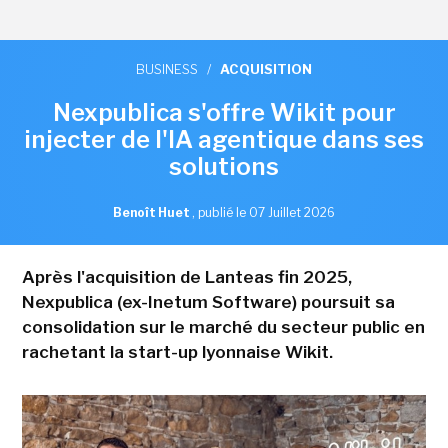
BUSINESS
/
ACQUISITION
Nexpublica s'offre Wikit pour
injecter de l'IA agentique dans ses
solutions
Benoît Huet
,
publié le 07 Juillet 2026
Après l'acquisition de Lanteas fin 2025,
Nexpublica (ex-Inetum Software) poursuit sa
consolidation sur le marché du secteur public en
rachetant la start-up lyonnaise Wikit.