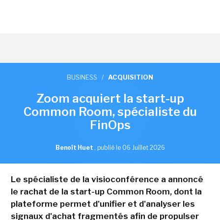
BUSINESS
/
ACQUISITION
Zoom acquiert la start-up
Common Room, spécialiste du
FinOps
Benoît Huet
,
publié le 06 Juillet 2026
Le spécialiste de la visioconférence a annoncé
le rachat de la start-up Common Room, dont la
plateforme permet d'unifier et d'analyser les
signaux d'achat fragmentés afin de propulser