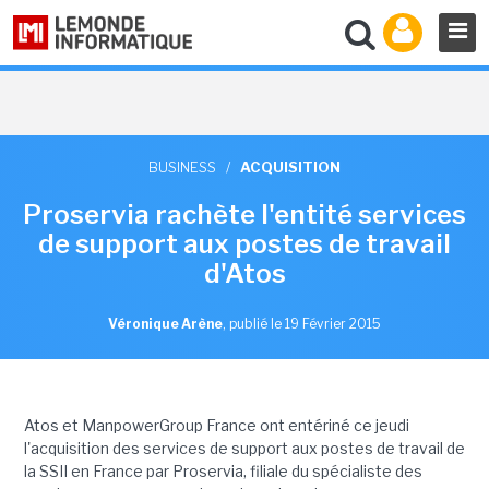
BUSINESS
/
ACQUISITION
Proservia rachète l'entité services
de support aux postes de travail
d'Atos
Véronique Arène
,
publié le 19 Février 2015
Atos et ManpowerGroup France ont entériné ce jeudi
l'acquisition des services de support aux postes de travail de
la SSII en France par Proservia, filiale du spécialiste des