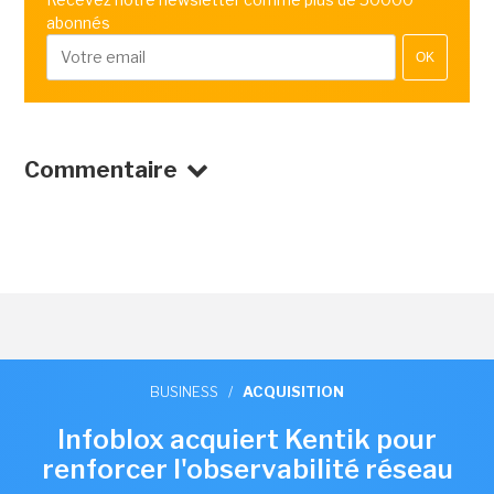
abonnés
OK
Commentaire
BUSINESS
/
ACQUISITION
Infoblox acquiert Kentik pour
renforcer l'observabilité réseau