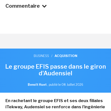
Commentaire
BUSINESS
/
ACQUISITION
Le groupe EFIS passe dans le giron
d'Audensiel
Benoît Huet
,
publié le 08 Juillet 2026
En rachetant le groupe EFIS et ses deux filiales
iTekway, Audensiel se renforce dans l'ingénierie