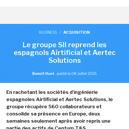
BUSINESS
/
ACQUISITION
Le groupe SII reprend les
espagnols Airtificial et Aertec
Solutions
Benoît Huet
,
publié le 08 Juillet 2026
En rachetant les sociétés d'ingénierie
espagnoles Airtificial et Aertec Solutions, le
groupe récupère 560 collaborateurs et
consolide sa présence en Europe, deux
semaines seulement après avoir repris une
partie des actifs de Centum T&S.