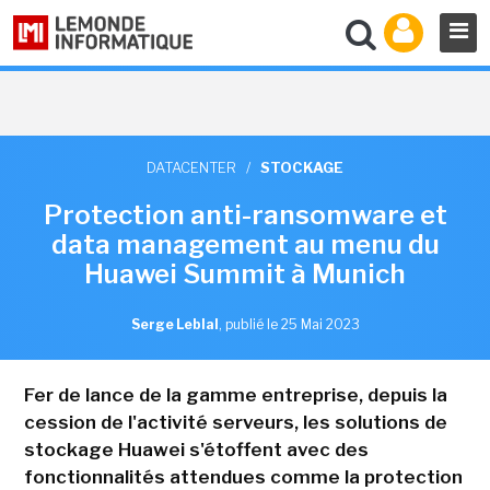
DATACENTER
/
STOCKAGE
Protection anti-ransomware et
data management au menu du
Huawei Summit à Munich
Serge Leblal
,
publié le 25 Mai 2023
Fer de lance de la gamme entreprise, depuis la
cession de l'activité serveurs, les solutions de
stockage Huawei s'étoffent avec des
fonctionnalités attendues comme la protection