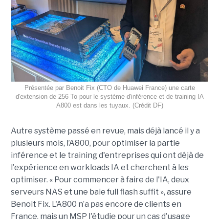
Présentée par Benoit Fix (CTO de Huawei France) une carte
d'extension de 256 To pour le système d'inférence et de training IA
A800 est dans les tuyaux. (Crédit DF)
Autre système passé en revue, mais déjà lancé il y a
plusieurs mois, l’A
800,
pour
optimiser la partie
inférence et le training d'entreprises qui
on
t
déjà de
l'expérience en
workloads
IA
et cherchent à les
optimiser
.
« P
our commencer à faire de l'IA, deux
serveurs NAS et
une baie full flash suffit
», assure
Benoit Fix. L'A800 n’a pas
encore
de clients
en
France,
mais un MSP l'étudie pour un cas d'usage