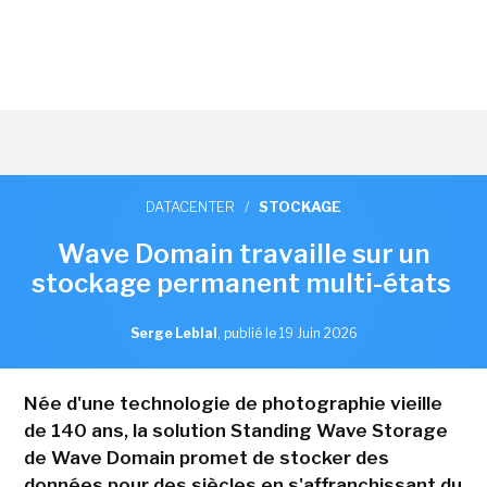
DATACENTER
/
STOCKAGE
Wave Domain travaille sur un
stockage permanent multi-états
Serge Leblal
,
publié le 19 Juin 2026
Née d'une technologie de photographie vieille
de 140 ans, la solution Standing Wave Storage
de Wave Domain promet de stocker des
données pour des siècles en s'affranchissant du