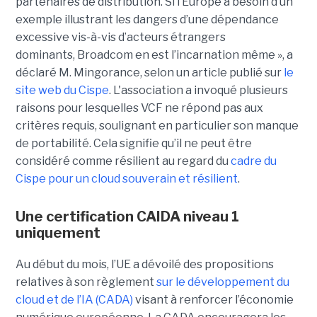
partenaires de distribution. Si l’Europe a besoin d’un
exemple illustrant les dangers d’une dépendance
excessive vis-à-vis d’acteurs étrangers
dominants, Broadcom en est l’incarnation même », a
déclaré M. Mingorance, selon un article publié sur
le
site web du C
ispe
.
L'association a invoqué plusieurs
raisons pour lesquelles VCF ne répond pas aux
critères requis, soulignant en particulier son manque
de portabilité. Cela signifie qu’il ne peut être
considéré comme résilient au regard du
cadre du
C
ispe
pour un cloud souverain et résilient
.
Une certification CAIDA niveau 1
uniquement
Au début du mois, l’UE a dévoilé des propositions
relatives à son règlement
sur le développement du
cloud et de l’IA (CADA)
visant à renforcer l’économie