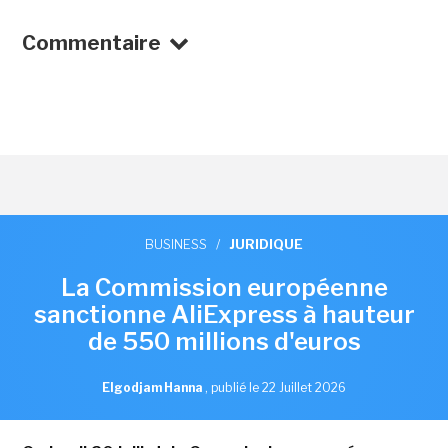
Commentaire
BUSINESS
/
JURIDIQUE
La Commission européenne
sanctionne AliExpress à hauteur
de 550 millions d'euros
Elgodjam Hanna
,
publié le 22 Juillet 2026