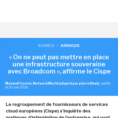
BUSINESS
/
JURIDIQUE
« On ne peut pas mettre en place
une infrastructure souveraine
avec Broadcom », affirme le Cispe
Maxwell Cooter, NetworkWorld (adapté par pierre Khan)
,
publié
le 29 Juin 2026
Le regroupement de fournisseurs de services
cloud européens (Cispe) s'inquiète des
pratiques d'intimidation de l'entreprise, qui vont