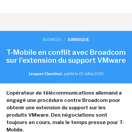
BUSINESS
/
JURIDIQUE
T-Mobile en conflit avec Broadcom
sur l'extension du support VMware
Jacques Cheminat
,
publié le 01 Juillet 2026
L'opérateur de télécommunications allemand a
engagé une procédure contre Broadcom pour
obtenir une extension du support sur les
produits VMware. Des négociations sont
toujours en cours, mais le temps presse pour T-
Mobile.