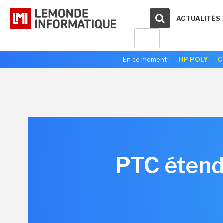
ACTUALITÉS
En ce moment :
HP POLY
C
PTC étend