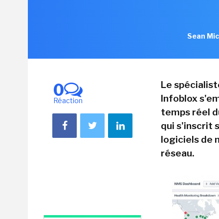
Sean Mic
Le spécialis
0
Infoblox s'em
Réaction
temps réel d
qui s'inscrit
logiciels de
réseau.