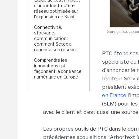
d'une infrastructure
réseau optimisée sur
l'expansion de Kiabi
Connectivité,
Servigistics appo
stockage,
communication :
comment Setec a
repensé son réseau
PTC étend ses 
Comprendre les
spécialiste du 
innovations qui
d'annoncer le r
façonnent la confiance
numérique en Europe
l'éditeur Servi
président exéc
en France
l'im
(SLM) pour les 
avec le client et c'est aussi une sourc
Les propres outils de PTC dans le dom
précédentes acquisitions : Arbortext 