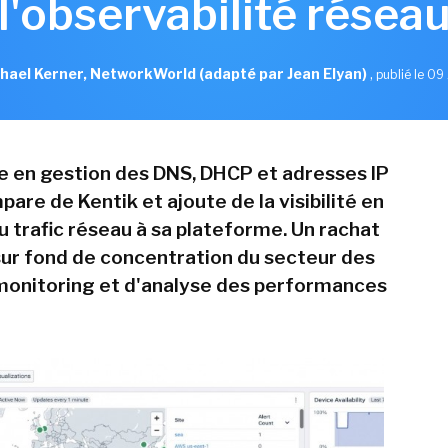
l'observabilité résea
hael Kerner, NetworkWorld (adapté par Jean Elyan)
,
publié le 09 
te en gestion des DNS, DHCP et adresses IP
pare de Kentik et ajoute de la visibilité en
u trafic réseau à sa plateforme. Un rachat
 sur fond de concentration du secteur des
 monitoring et d'analyse des performances