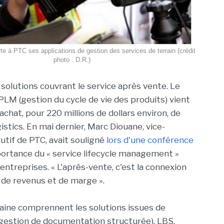
rte à PTC ses applications de gestion des services de terrain (crédit
photo : D.R.)
solutions couvrant le service après vente. Le
PLM (gestion du cycle de vie des produits) vient
achat, pour 220 millions de dollars environ, de
gistics. En mai dernier, Marc Diouane, vice-
utif de PTC, avait souligné
lors d'une conférence
portance du « service lifecycle management »
entreprises. « L'après-vente, c'est la connexion
e de revenus et de marge ».
aine comprennent les solutions issues de
(gestion de documentation structurée), LBS,