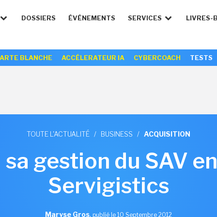
DOSSIERS
ÉVÉNEMENTS
SERVICES
LIVRES-
ARTE BLANCHE
ACCÉLERATEUR IA
CYBERCOACH
TESTS
TOUTE L'ACTUALITÉ
/
BUSINESS
/
ACQUISITION
 sa gestion du SAV en
Servigistics
Maryse Gros
,
publié le 10 Septembre 2012