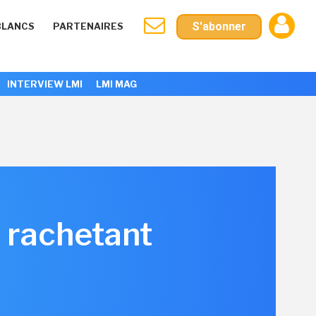
S'abonner
BLANCS
PARTENAIRES
INTERVIEW LMI
LMI MAG
 rachetant