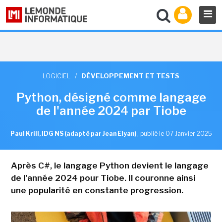
LOGICIEL
/
DÉVELOPPEMENT ET TESTS
Python, désigné comme langage
de l'année 2024 par Tiobe
Paul Krill, IDG NS (adapté par Jean Elyan)
,
publié le 07 Janvier 2025
Après C#, le langage Python devient le langage
de l'année 2024 pour Tiobe. Il couronne ainsi
une popularité en constante progression.