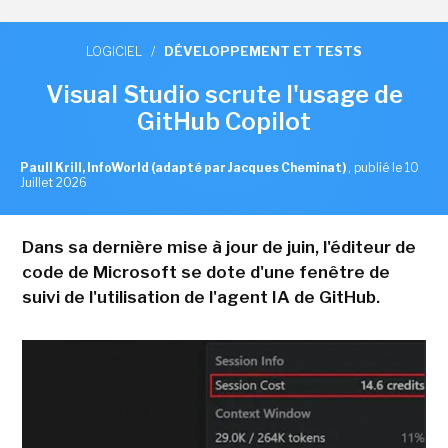
LOGICIEL
/
DÉVELOPPEMENT ET TESTS
Visual Studio scrute l'usage de
GitHub Copilot
Paull Krill, InfoWorld (adapté par Jacques Cheminat)
,
publié le 10
Juillet 2026
Dans sa dernière mise à jour de juin, l'éditeur de
code de Microsoft se dote d'une fenêtre de
suivi de l'utilisation de l'agent IA de GitHub.