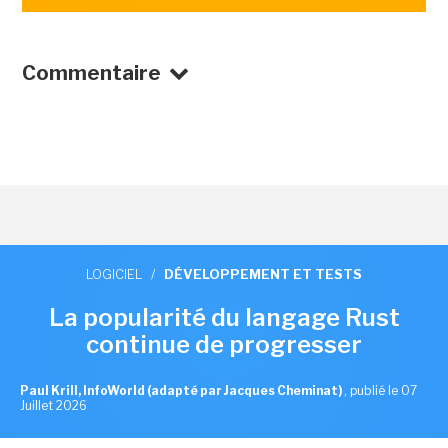
Commentaire
LOGICIEL
/
DÉVELOPPEMENT ET TESTS
La popularité du langage Rust
continue de progresser
Paul Krill, InfoWorld (adapté par Jacques Cheminat)
,
publié le 07
Juillet 2026