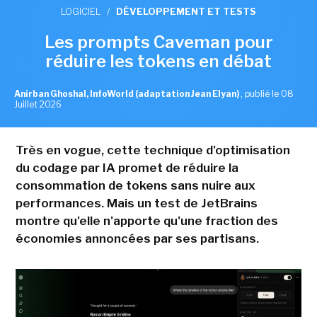
LOGICIEL
/
DÉVELOPPEMENT ET TESTS
Les prompts Caveman pour
réduire les tokens en débat
Anirban Ghoshal, InfoWorld (adaptation Jean Elyan)
,
publié le 08
Juillet 2026
Très en vogue, cette technique d'optimisation
du codage par IA promet de réduire la
consommation de tokens sans nuire aux
performances. Mais un test de JetBrains
montre qu'elle n'apporte qu'une fraction des
économies annoncées par ses partisans.