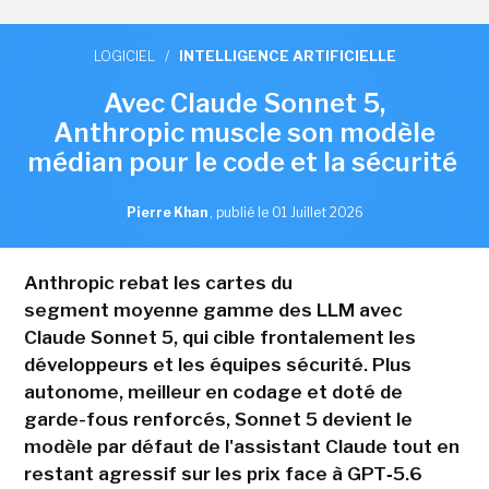
LOGICIEL
/
INTELLIGENCE ARTIFICIELLE
Avec Claude Sonnet 5,
Anthropic muscle son modèle
médian pour le code et la sécurité
Pierre Khan
,
publié le 01 Juillet 2026
Anthropic rebat les cartes du
segment moyenne gamme des LLM avec
Claude Sonnet 5, qui cible frontalement les
développeurs et les équipes sécurité. Plus
autonome, meilleur en codage et doté de
garde-fous renforcés, Sonnet 5 devient le
modèle par défaut de l'assistant Claude tout en
restant agressif sur les prix face à GPT‑5.6