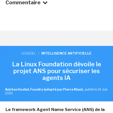
Commentaire
LOGICIEL
/
INTELLIGENCE ARTIFICIELLE
La Linux Foundation dévoile le
projet ANS pour sécuriser les
agents IA
Anirban Goshal, Foundry (adapté par Pierre Khan)
,
publié le 26 Juin
2026
Le framework Agent Name Service (ANS) de la