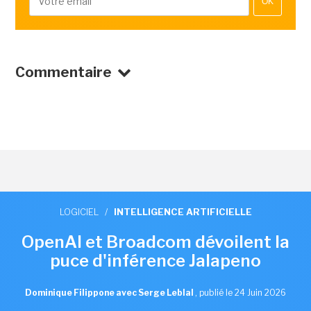
OK
Commentaire
LOGICIEL
/
INTELLIGENCE ARTIFICIELLE
OpenAI et Broadcom dévoilent la
puce d'inférence Jalapeno
Dominique Filippone avec Serge Leblal
,
publié le 24 Juin 2026