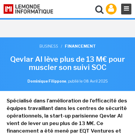
BUSINESS
/
FINANCEMENT
Qevlar AI lève plus de 13 M€ pour
muscler son suivi SOC
Dominique Filippone
,
publié le 08 Avril 2025
Spécialisé dans l'amélioration de l'efficacité des
équipes travaillant dans les centres de sécurité
opérationnels, la start-up parisienne Qevlar AI
vient de lever un peu plus de 13 M€. Ce
financement a été mené par EQT Ventures et