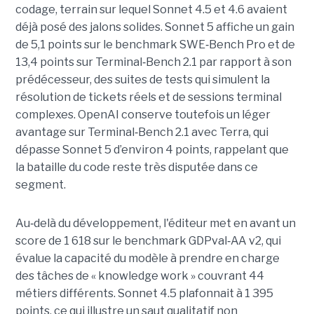
codage, terrain sur lequel Sonnet 4.5 et 4.6 avaient
déjà posé des jalons solides. Sonnet 5 affiche un gain
de 5,1 points sur le benchmark SWE
‑
Bench Pro et de
13,4 points sur Terminal
‑
Bench 2.1 par rapport à son
prédécesseur, des suites de tests qui simulent la
résolution de tickets réels et de sessions terminal
complexes. OpenAI conserve toutefois un léger
avantage sur Terminal
‑
Bench 2.1 avec Terra, qui
dépasse Sonnet 5 d’environ 4 points, rappelant que
la bataille du code reste très disputée dans ce
segment.
Au
‑
delà du développement, l'éditeur met en avant un
score de 1 618 sur le benchmark GDPval
‑
AA v2, qui
évalue la capacité du modèle à prendre en charge
des tâches de « knowledge work » couvrant 44
métiers différents. Sonnet 4.5 plafonnait à 1 395
points, ce qui illustre un saut qualitatif non