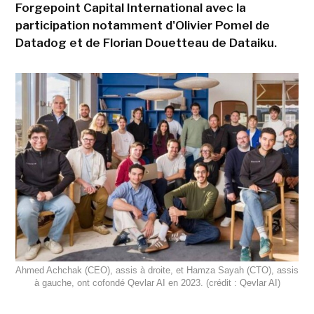
Forgepoint Capital International avec la
participation notamment d'Olivier Pomel de
Datadog et de Florian Douetteau de Dataiku.
Ahmed Achchak (CEO), assis à droite, et Hamza Sayah (CTO), assis
à gauche, ont cofondé Qevlar AI en 2023. (crédit : Qevlar AI)